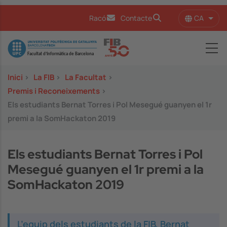
Vés al contingut
CA
Racó
Contacte
Llist
Image
Inici
>
La FIB
>
La Facultat
>
Premis i Reconeixements
>
Els estudiants Bernat Torres i Pol Mesegué guanyen el 1r
premi a la SomHackaton 2019
Els estudiants Bernat Torres i Pol
Mesegué guanyen el 1r premi a la
SomHackaton 2019
L’equip dels estudiants de la FIB, Bernat