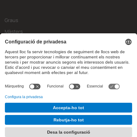
Graus
Màsters
Mobilitat Internacional
Recerca
Empresa
La FIB
Què necessites?
© Facultat d'Informàtica de Barcelona - Universitat Politècnica
de Catalunya - BarcelonaTech