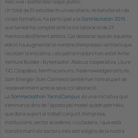
més viva i sostenible l’espai públic.
Un total de 51 estudiants universitaris, de batxillerat i de
cicles formatius, ha participat a la
SomHackaton 2019
,
que també ha comptat amb la col·laboració de 23
mentors de diferent àmbits. Cal destacar que en aquesta
edició ha augmentat el nombre d’empreses i entitats que
recolzen la iniciativa, i els patrocinadors han estat Antai
Venture Builder i Bytemaster. Abacus cooperativa, Lliure
TIC, Coopdevs, femProcomuns, freeknowledgeinstitute,
Som Energia i Som Connexió també han format part de
l’esdeveniment amb la seva col·laboració.
La
SomHackathon TecnoCampus
és una iniciativa que
s’emmarca dins de l’aposta pel model quàdruple hèlix,
que dona suport al treball conjunt d’empresa,
institucions, sector acadèmic i ciutadans, i que està
transformant els sectors més estratègics de la nostra