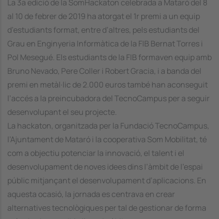
La 3a edició de la SomHackaton celebrada a Mataró del 8
al 10 de febrer de 2019 ha atorgat el 1r premi a un equip
d’estudiants format, entre d’altres, pels estudiants del
Grau en Enginyeria Informàtica de la FIB Bernat Torres i
Pol Mesegué. Els estudiants de la FIB formaven equip amb
Bruno Nevado, Pere Coller i Robert Gracia, i a banda del
premi en metàl·lic de 2.000 euros també han aconseguit
l’accés a la preincubadora del TecnoCampus per a seguir
desenvolupant el seu projecte.
La hackaton, organitzada per la Fundació TecnoCampus,
l’Ajuntament de Mataró i la cooperativa Som Mobilitat, té
com a objectiu potenciar la innovació, el talent i el
desenvolupament de noves idees dins l’àmbit de l’espai
públic mitjançant el desenvolupament d’aplicacions. En
aquesta ocasió, la jornada es centrava en crear
alternatives tecnològiques per tal de gestionar de forma