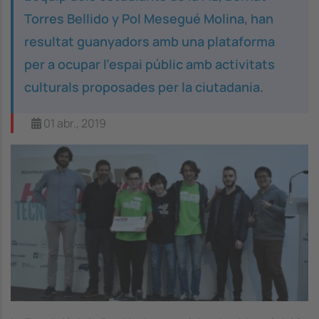
Torres Bellido y Pol Mesegué Molina, han
resultat guanyadors amb una plataforma
per a ocupar l’espai públic amb activitats
culturals proposades per la ciutadania.
01 abr., 2019