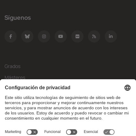
Síguenos
Grados
Másteres
Movilidad Internacional
Investigación
Empresa
La FIB
¿Qué necesitas?