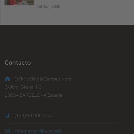
08 Jun, 2026
Contacto
Edificio B6 del Campus Nord
C/Jordi Girona, 1-3
08034 BARCELONA España
(+34) 93 401 70 00
informacio@fib.upc.edu