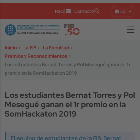
Pasar al contenido principal
ES
Racó
Contacto
Lista
Image
Inicio
>
La FIB
>
La Facultad
>
Premios y Reconocimientos
>
Los estudiantes Bernat Torres y Pol Mesegué ganan el 1r
premio en la SomHackaton 2019
Los estudiantes Bernat Torres y Pol
Mesegué ganan el 1r premio en la
SomHackaton 2019
El equipo de estudiantes de la FIB, Bernat