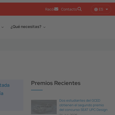
ES
Racó
Contacto
Lista
¿Qué necesitas?
Premios Recientes
ntada
ía
Dos estudiantes del GCED
obtienen el segundo premio
del concurso SEAT UPC Design
Thinking