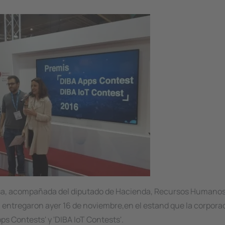
esa, acompañada del diputado de Hacienda, Recursos Humanos
 entregaron ayer 16 de noviembre,en el estand que la corpora
ps Contests' y 'DIBA IoT Contests'.