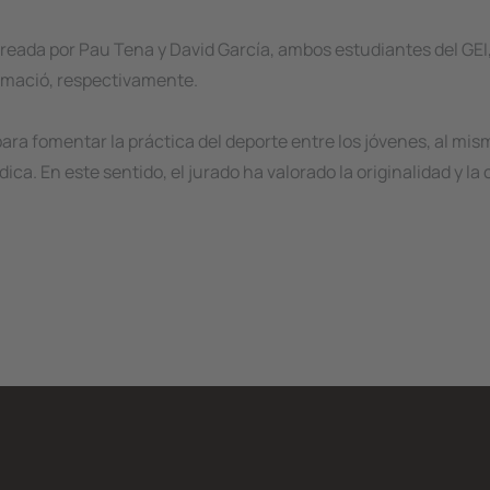
 creada por Pau Tena y David García, ambos estudiantes del GEI,
ormació, respectivamente.
ra fomentar la práctica del deporte entre los jóvenes, al mi
a. En este sentido, el jurado ha valorado la originalidad y la 