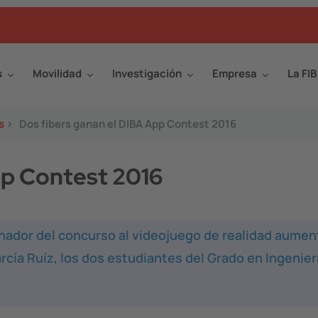
s
Movilidad
Investigación
Empresa
La FIB
s
>
Dos fibers ganan el DIBA App Contest 2016
pp Contest 2016
nador del concurso al videojuego de realidad aume
arcía Ruíz, los dos estudiantes del Grado en Ingenier