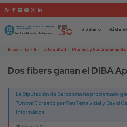
Pasar al contenido principal
Continguts
Image
Grados
Mástere
Inicio
>
La FIB
>
La Facultad
>
Premios y Reconocimiento
Dos fibers ganan el DIBA A
La Diputación de Barcelona ha proclamado ga
"Untrail", creado por Pau Tena Vidal y David G
Informática.
31 Ene, 2017