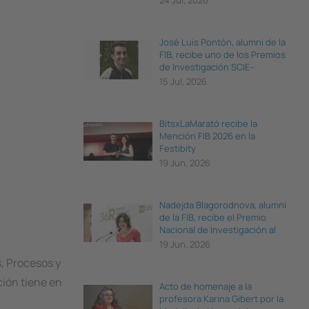
24 Jul, 2026
José Luis Pontón, alumni de la
FIB, recibe uno de los Premios
de Investigación SCIE–
Fundación BBVA 2026
15 Jul, 2026
BitsxLaMarató recibe la
Mención FIB 2026 en la
Festibity
19 Jun, 2026
Nadejda Blagorodnova, alumni
de la FIB, recibe el Premio
Nacional de Investigación al
Talento Joven 2025
19 Jun, 2026
, Procesos y
ción tiene en
Acto de homenaje a la
profesora Karina Gibert por la