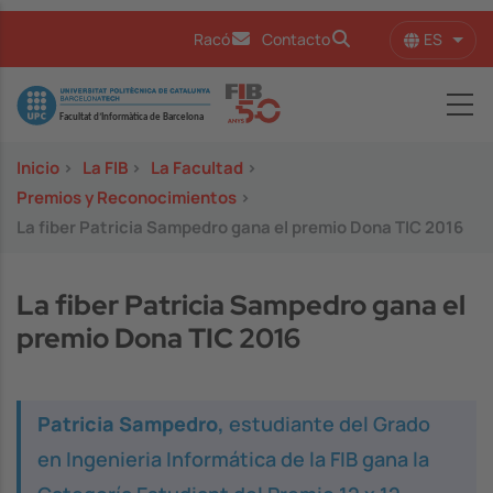
Pasar al contenido principal
ES
Racó
Contacto
Lista
Image
Inicio
>
La FIB
>
La Facultad
>
Premios y Reconocimientos
>
La fiber Patricia Sampedro gana el premio Dona TIC 2016
La fiber Patricia Sampedro gana el
premio Dona TIC 2016
Patricia Sampedro,
estudiante del Grado
en Ingenieria Informática de la FIB gana la