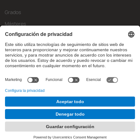
Grados
Másteres
Movilidad Internacional
Investigación
Empresa
La FIB
¿Qué necesitas?
© Facultat d'Informàtica de Barcelona - Universitat Politècnica
de Catalunya - BarcelonaTech
Contacto
Aviso legal
Configuración de privadesa