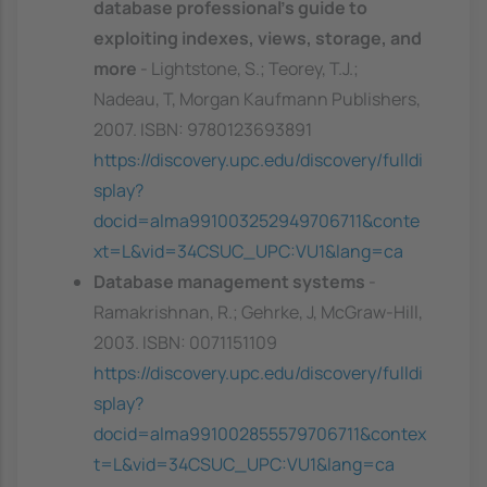
database professional's guide to
exploiting indexes, views, storage, and
more
- Lightstone, S.; Teorey, T.J.;
Nadeau, T, Morgan Kaufmann Publishers,
2007. ISBN: 9780123693891
https://discovery.upc.edu/discovery/fulldi
splay?
docid=alma991003252949706711&conte
xt=L&vid=34CSUC_UPC:VU1&lang=ca
Database management systems
-
Ramakrishnan, R.; Gehrke, J, McGraw-Hill,
2003. ISBN: 0071151109
https://discovery.upc.edu/discovery/fulldi
splay?
docid=alma991002855579706711&contex
t=L&vid=34CSUC_UPC:VU1&lang=ca