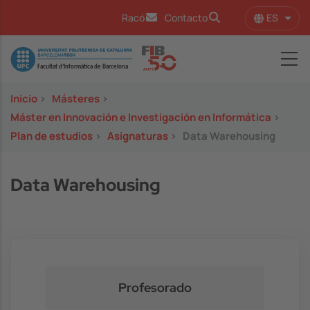
Pasar al contenido principal
ES
Racó
Contacto
Lista
Image
Inicio
>
Másteres
>
Máster en Innovación e Investigación en Informática
>
Plan de estudios
>
Asignaturas
>
Data Warehousing
Data Warehousing
Profesorado