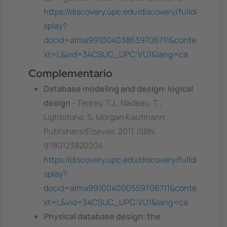
https://discovery.upc.edu/discovery/fulldi
splay?
docid=alma991004038639706711&conte
xt=L&vid=34CSUC_UPC:VU1&lang=ca
Complementario
Database modeling and design: logical
design
- Teorey, T.J.; Nadeau, T.;
Lightstone, S, Morgan Kaufmann
Publishers/Elsevier, 2011. ISBN:
9780123820204
https://discovery.upc.edu/discovery/fulldi
splay?
docid=alma991004000559706711&conte
xt=L&vid=34CSUC_UPC:VU1&lang=ca
Physical database design: the