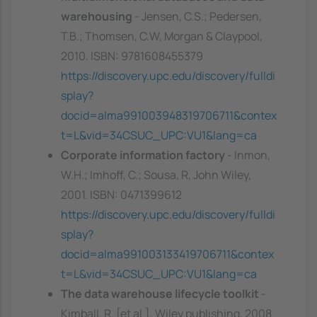
warehousing
- Jensen, C.S.; Pedersen,
T.B.; Thomsen, C.W, Morgan & Claypool,
2010. ISBN: 9781608455379
https://discovery.upc.edu/discovery/fulldi
splay?
docid=alma991003948319706711&contex
t=L&vid=34CSUC_UPC:VU1&lang=ca
Corporate information factory
- Inmon,
W.H.; Imhoff, C.; Sousa, R, John Wiley,
2001. ISBN: 0471399612
https://discovery.upc.edu/discovery/fulldi
splay?
docid=alma991003133419706711&contex
t=L&vid=34CSUC_UPC:VU1&lang=ca
The data warehouse lifecycle toolkit
-
Kimball, R. [et al.], Wiley publishing, 2008.