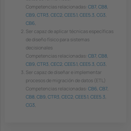
Competencias relacionadas:
CB7
,
CB8
,
CB9
,
CTR3
,
CEC2
,
CEE5.1
,
CEE5.3
,
CG3
,
CB6
,
Ser capaz de aplicar técnicas específicas
de diseño físico para sistemas
decisionales
Competencias relacionadas:
CB7
,
CB8
,
CB9
,
CTR3
,
CEC2
,
CEE5.1
,
CEE5.3
,
CG3
,
Ser capaz de diseñar e implementar
procesos de migración de datos (ETL)
Competencias relacionadas:
CB6
,
CB7
,
CB8
,
CB9
,
CTR3
,
CEC2
,
CEE5.1
,
CEE5.3
,
CG3
,