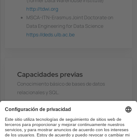
(former Data Warehouse Institute)
http://tdwi.org
MSCA-ITN-Erasmus Joint Doctorate on
Data Engineering for Data Science
https://deds.ulb.ac.be
Capacidades previas
Conocimiento básico de bases de datos
relacionales y SQL.
Especificamente, se asumira conocimientos
de:
- Diagramas de classes UML
- Algebra relacional