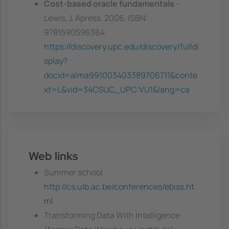
Cost-based oracle fundamentals
-
Lewis, J, Apress, 2006. ISBN:
9781590596364
https://discovery.upc.edu/discovery/fulldi
splay?
docid=alma991003403389706711&conte
xt=L&vid=34CSUC_UPC:VU1&lang=ca
Web links
Summer school
http://cs.ulb.ac.be/conferences/ebiss.ht
ml
Transforming Data With Intelligence