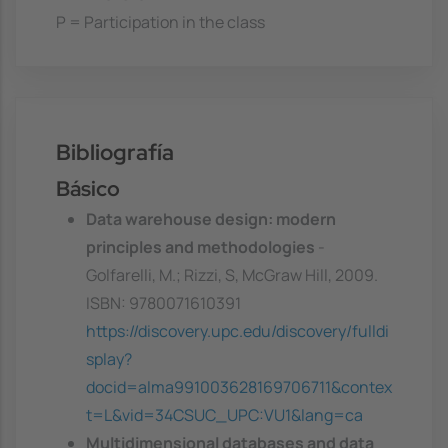
P = Participation in the class
Bibliografía
Básico
Data warehouse design: modern
principles and methodologies
-
Golfarelli, M.; Rizzi, S, McGraw Hill, 2009.
ISBN: 9780071610391
https://discovery.upc.edu/discovery/fulldi
splay?
docid=alma991003628169706711&contex
t=L&vid=34CSUC_UPC:VU1&lang=ca
Multidimensional databases and data