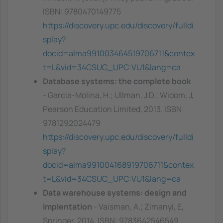
ISBN: 9780470149775
https://discovery.upc.edu/discovery/fulldi
splay?
docid=alma991003464519706711&contex
t=L&vid=34CSUC_UPC:VU1&lang=ca
Database systems: the complete book
- Garcia-Molina, H.; Ullman, J.D.; Widom, J,
Pearson Education Limited, 2013. ISBN:
9781292024479
https://discovery.upc.edu/discovery/fulldi
splay?
docid=alma991004168919706711&contex
t=L&vid=34CSUC_UPC:VU1&lang=ca
Data warehouse systems: design and
implentation
- Vaisman, A.; Zimanyi, E,
Springer, 2014. ISBN: 9783642546549