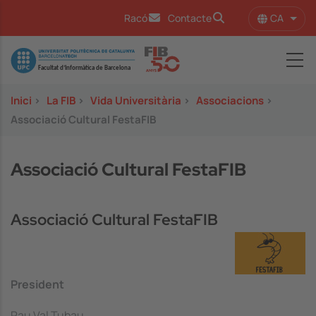
Vés al contingut
CA
Racó
Contacte
Llist
Image
Inici
>
La FIB
>
Vida Universitària
>
Associacions
>
Associació Cultural FestaFIB
Associació Cultural FestaFIB
Associació Cultural FestaFIB
President
Pau Val Tubau