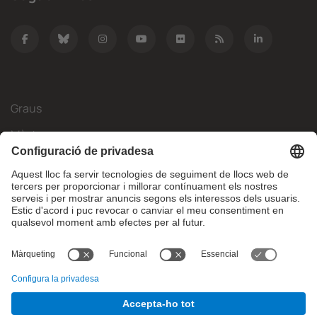
Graus
Màsters
Mobilitat Internacional
Recerca
Empresa
La FIB
Què necessites?