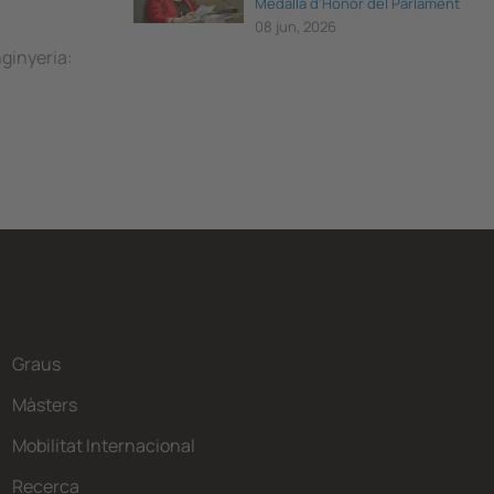
Medalla d’Honor del Parlament
de Catalunya
08 jun, 2026
nginyeria:
Graus
Màsters
Mobilitat Internacional
Recerca