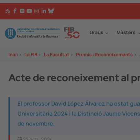
Vés al contingut
Continguts
Image
Graus
Màsters
Inici
>
La FIB
>
La Facultat
>
Premis i Reconeixements
>
Acte de reconeixement al p
El professor David López Álvarez ha estat gua
Universitària 2024 i la Distinció Jaume Vicen
de novembre.
22 nov., 2024