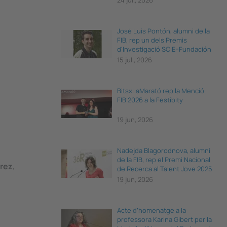
24 jul., 2026
José Luis Pontón, alumni de la
FIB, rep un dels Premis
d'Investigació SCIE–Fundación
BBVA 2026
15 jul., 2026
BitsxLaMarató rep la Menció
FIB 2026 a la Festibity
19 jun, 2026
Nadejda Blagorodnova, alumni
de la FIB, rep el Premi Nacional
arez
,
de Recerca al Talent Jove 2025
19 jun, 2026
Acte d’homenatge a la
professora Karina Gibert per la