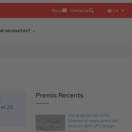
CA
Racó
Contacte
Llist
è necessites?
Premis Recents
a
 el 20
Dos graduats del GCED
obtenen el segon premi del
concurs SEAT UPC Design
Thinking