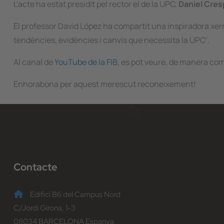
L'acte ha estat presidit pel rector el de la UPC,
Daniel Cres
El professor David López ha compartit una inspiradora xerr
tendències, evidències i canvis que necessita la UPC
’.
Al canal de
YouTube de la FIB
, es pot veure, de manera co
Enhorabona per aquest merescut reconeixement!
Contacte
Edifici B6 del Campus Nord
C/Jordi Girona, 1-3
08034 BARCELONA Espanya