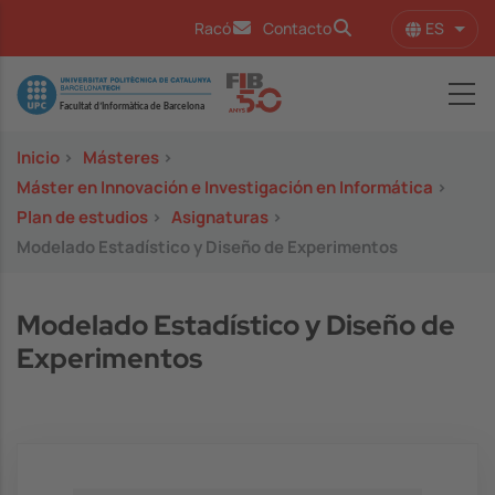
Pasar al contenido principal
ES
Racó
Contacto
Lista
Image
Inicio
>
Másteres
>
Máster en Innovación e Investigación en Informática
>
Plan de estudios
>
Asignaturas
>
Modelado Estadístico y Diseño de Experimentos
Modelado Estadístico y Diseño de
Experimentos