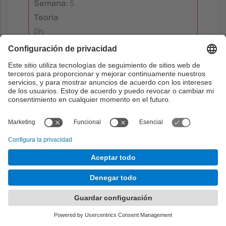
Semana:
5
Teoría
0h
Problemas
0h
Laboratorio
0h
Aprendizaje dirigido
0h
Aprendizaje autónomo
0h
Segundo informe
Objetivos:
2