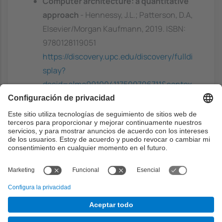
Computer architecture: a quantitative
approach
- Hennessy, J.L.; Patterson, D.A,
Elsevier/Morgan Kaufmann, 2019. ISBN:
9780128119051
https://discovery.upc.edu/discovery/fulldi
splay?
docid=alma991004117509706711&contex
t=L&vid=34CSUC_UPC:VU1&lang=ca
Parallel computer architecture: a
hardware/software approach
- Culler,
D.E.; Singh, J.P.; Gupta, A, Morgan
Kaufmann Publishers, 1999. ISBN:
1558603433
https://discovery.upc.edu/discovery/fulldi
splay?
docid=alma991001862689706711&contex