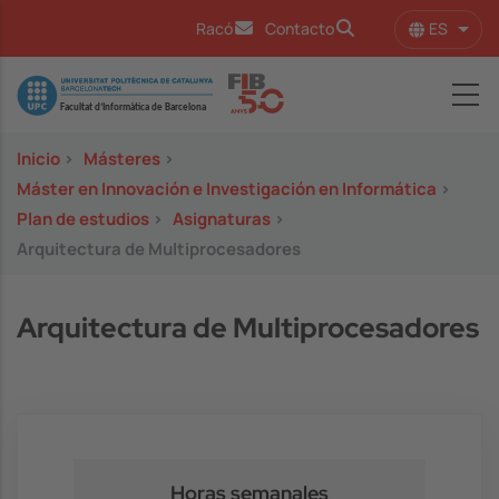
Pasar al contenido principal
ES
Racó
Contacto
Lista
Image
Inicio
>
Másteres
>
Máster en Innovación e Investigación en Informática
>
Plan de estudios
>
Asignaturas
>
Arquitectura de Multiprocesadores
Arquitectura de Multiprocesadores
Horas semanales