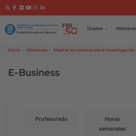
Pasar al contenido principal
Continguts
Image
Grados
Mástere
Inicio
>
Másteres
>
Máster en Innovación e Investigación
E-Business
Profesorado
Horas
semanales