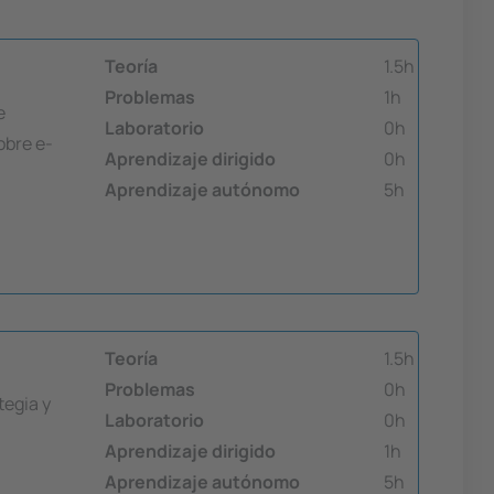
Teoría
1.5h
Problemas
1h
e
Laboratorio
0h
obre e-
Aprendizaje dirigido
0h
Aprendizaje autónomo
5h
Teoría
1.5h
Problemas
0h
tegia y
Laboratorio
0h
Aprendizaje dirigido
1h
Aprendizaje autónomo
5h