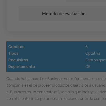
Método de evaluación
Créditos
6
Tipos
Optativa
Requisitos
Esta asignat
Departamento
OE
Cuando hablamos de e-Business nos referimos al uso estrat
compañía es el de proveer productos o servicios a usuari
e-Business es un concepto más amplio que incluye activid
con el cliente, incorporando las relaciones entre la compa