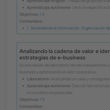
Aprendizaje dirigido:
Trabajo de grupo para def
Aprendizaje autónomo:
Lectura específica so
Objetivos:
1
3
Contenidos:
1 . Sociedad de la información. Organización de
Analizando la cadena de valor e ide
estrategias de e-business
Es una sesión de laboratorio donde trabajaremos un
business y optimizando el valor corporativo
Laboratorio:
Analizando un caso y consiguien
Aprendizaje autónomo:
Discutir las conclusi
circunstancias parecidas
Objetivos:
1
3
Contenidos: