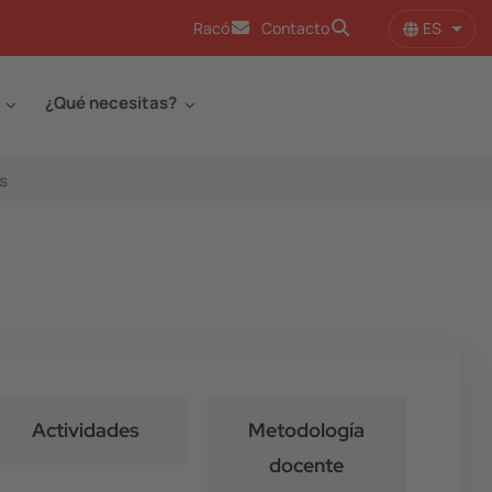
ES
Racó
Contacto
Lista
¿Qué necesitas?
s
Actividades
Metodología
docente