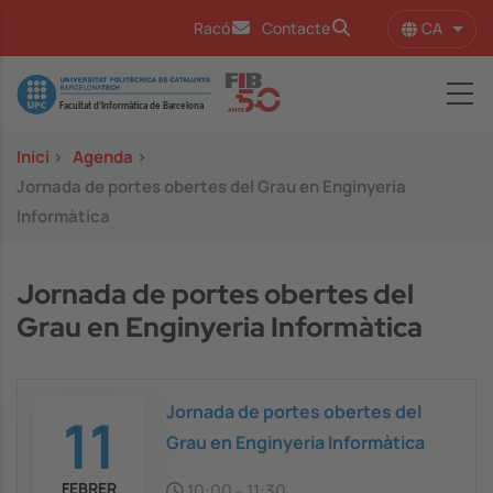
Vés al contingut
CA
Racó
Contacte
Llist
Image
Inici
>
Agenda
>
Jornada de portes obertes del Grau en Enginyeria
Informàtica
Jornada de portes obertes del
Grau en Enginyeria Informàtica
Jornada de portes obertes del
11
Grau en Enginyeria Informàtica
FEBRER
10:00
-
11:30