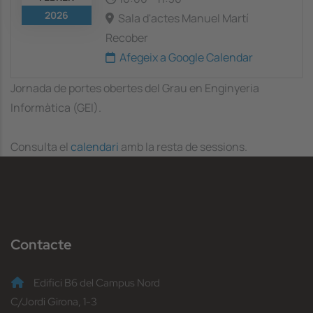
2026
Sala d'actes Manuel Martí
Recober
Afegeix a Google Calendar
Jornada de portes obertes del Grau en Enginyeria
Informàtica (GEI).
Consulta el
calendari
amb la resta de sessions.
Contacte
Edifici B6 del Campus Nord
C/Jordi Girona, 1-3