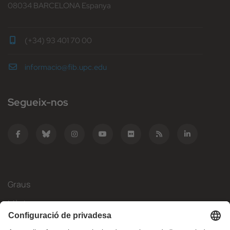
08034 BARCELONA Espanya
(+34) 93 401 70 00
informacio@fib.upc.edu
Segueix-nos
Graus
Màsters
Mobilitat Internacional