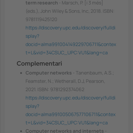
term research
- Marsch, P. [i 3 més]
(eds.), John Wiley & Sons, Inc, 2018. ISBN:
9781119425120
https://discovery.upc.edu/discovery/fulldi
splay?
docid=alma991004149229706711&contex
t=L&vid=34CSUC_UPC:VU1&lang=ca
Complementari
Computer networks
- Tanenbaum, A.S.;
Feamster, N.; Wetherall, D.J, Pearson,
2021. ISBN: 9781292374062
https://discovery.upc.edu/discovery/fulldi
splay?
docid=alma991005067577106711&contex
t=L&vid=34CSUC_UPC:VU1&lang=ca
Computer networks and internets
-