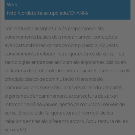
Web
http://jordid.site.ac.upc.edu/CNANM/
L'objectiu de l'assignatura és proporcionar els
coneixements bàsics dels mecanismes i conceptes
avançats sobre les xarxes de computadors. Aquests
coneixements inclouen les arquitectures de xarxa i les
tecnologies emprades així com els algorismes bàsics en
el disseny del protocols de comunicació. El curs inclou els
principis bàsics de commutació i transmissió,
comunicacions sense fils i a través de medi compartit,
algorismes d'encaminament, arquitectura de xarxa i
interconnexió de xarxes, gestió de recursos i serveis de
xarxa. Evolució de l'arquitectura d'Internet i de les
relacions entres els diferents actors. Arquitectura de les
xarxes 5G.