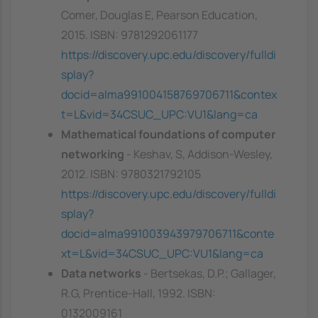
Comer, Douglas E, Pearson Education,
2015. ISBN: 9781292061177
https://discovery.upc.edu/discovery/fulldi
splay?
docid=alma991004158769706711&contex
t=L&vid=34CSUC_UPC:VU1&lang=ca
Mathematical foundations of computer
networking
- Keshav, S, Addison-Wesley,
2012. ISBN: 9780321792105
https://discovery.upc.edu/discovery/fulldi
splay?
docid=alma991003943979706711&conte
xt=L&vid=34CSUC_UPC:VU1&lang=ca
Data networks
- Bertsekas, D.P.; Gallager,
R.G, Prentice-Hall, 1992. ISBN:
0132009161