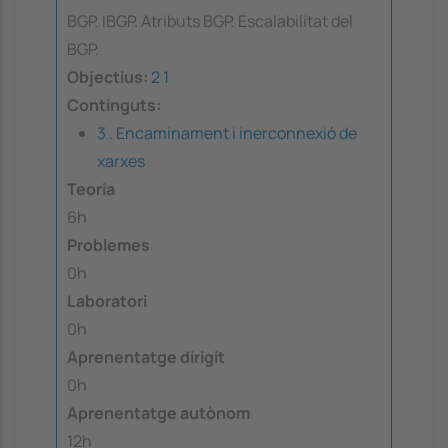
BGP. IBGP. Atributs BGP. Escalabilitat del
BGP.
Objectius:
2
1
Continguts:
3 . Encaminament i inerconnexió de
xarxes
Teoria
6h
Problemes
0h
Laboratori
0h
Aprenentatge dirigit
0h
Aprenentatge autònom
12h