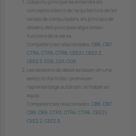
L'objectiu principal és entendre els
conceptes bàsics de l'arquitectura de les
xarxes de computadors, els principis de
disseny dels principals algorismes i
funcions de la xarxa.
Competències relacionades:
CB6
,
CB7
,
CTR4
,
CTR5
,
CTR6
,
CEE2.1
,
CEE2.2
,
CEE2.3
,
CG5
,
CG1
,
CG3
,
Les sessions de debat es basen en una
selecció d'articles i promouen
l'aprenentatge autònom i el treball en
equip.
Competències relacionades:
CB6
,
CB7
,
CB8
,
CB9
,
CTR3
,
CTR4
,
CTR6
,
CEE2.1
,
CEE2.2
,
CEE2.3
,