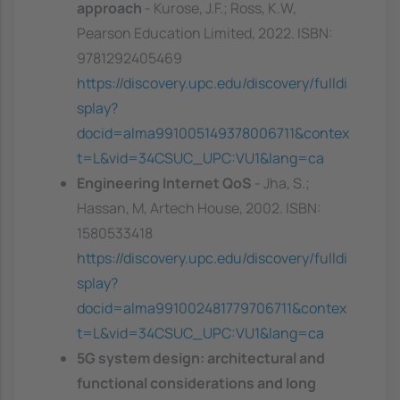
approach
- Kurose, J.F.; Ross, K.W,
Pearson Education Limited, 2022. ISBN:
9781292405469
https://discovery.upc.edu/discovery/fulldi
splay?
docid=alma991005149378006711&contex
t=L&vid=34CSUC_UPC:VU1&lang=ca
Engineering Internet QoS
- Jha, S.;
Hassan, M, Artech House, 2002. ISBN:
1580533418
https://discovery.upc.edu/discovery/fulldi
splay?
docid=alma991002481779706711&contex
t=L&vid=34CSUC_UPC:VU1&lang=ca
5G system design: architectural and
functional considerations and long