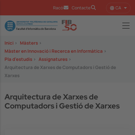
Vés al contingut
CA
Racó
Contacte
Llist
Image
Inici
>
Màsters
>
Màster en Innovació i Recerca en Informàtica
>
Pla d'estudis
>
Assignatures
>
Arquitectura de Xarxes de Computadors i Gestió de
Xarxes
Arquitectura de Xarxes de
Computadors i Gestió de Xarxes