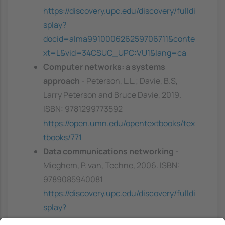
https://discovery.upc.edu/discovery/fulldi
splay?
docid=alma991000626259706711&conte
xt=L&vid=34CSUC_UPC:VU1&lang=ca
Computer networks: a systems
approach
- Peterson, L.L.; Davie, B.S,
Larry Peterson and Bruce Davie, 2019.
ISBN: 9781299773592
https://open.umn.edu/opentextbooks/tex
tbooks/771
Data communications networking
-
Mieghem, P. van, Techne, 2006. ISBN:
9789085940081
https://discovery.upc.edu/discovery/fulldi
splay?
docid=alma991003433149706711&contex