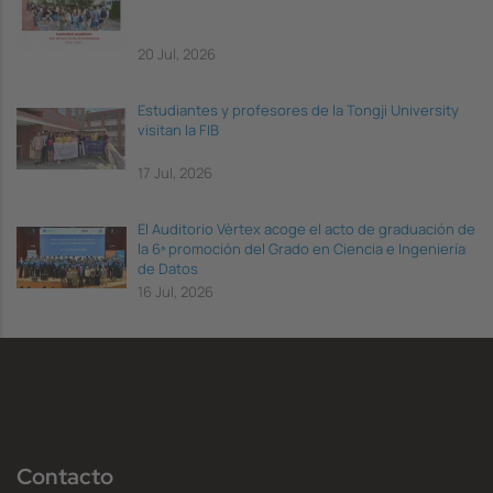
20 Jul, 2026
Estudiantes y profesores de la Tongji University
visitan la FIB
17 Jul, 2026
El Auditorio Vèrtex acoge el acto de graduación de
la 6ª promoción del Grado en Ciencia e Ingeniería
de Datos
16 Jul, 2026
Contacto