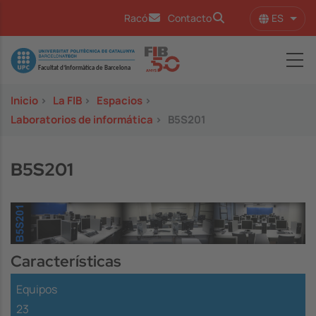
Pasar al contenido principal
ES
Racó
Contacto
Lista
Image
Inicio
>
La FIB
>
Espacios
>
Laboratorios de informática
>
B5S201
B5S201
Image
Características
Equipos
23