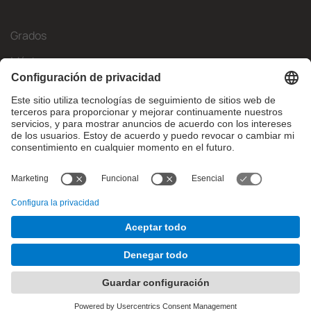
Grados
Másteres
Movilidad Internacional
Investigación
Empresa
La FIB
¿Qué necesitas?
© Facultat d'Informàtica de Barcelona - Universitat Politècnica
de Catalunya - BarcelonaTech
Contacto
Aviso legal
Configuración de privadesa