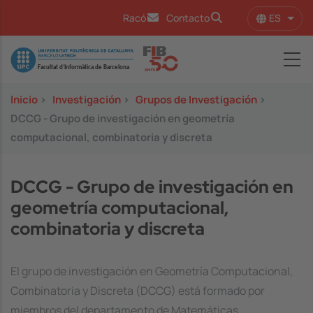
Pasar al contenido principal
ES
Racó
Contacto
Lista
Image
Inicio
>
Investigación
>
Grupos de Investigación
>
DCCG - Grupo de investigación en geometría
computacional, combinatoria y discreta
DCCG - Grupo de investigación en
geometría computacional,
combinatoria y discreta
El grupo de investigación en Geometría Computacional,
Combinatoria y Discreta (DCCG) está formado por
miembros del departamento de Matemáticas.