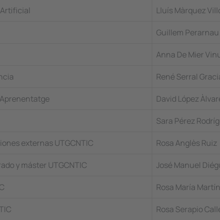
rtificial
Lluís Màrquez Vil
Guillem Perarnau
Anna De Mier Vin
ncia
René Serral Graci
 Aprenentatge
David López Àlvar
Sara Pérez Rodrí
laciones externas UTGCNTIC
Rosa Anglès Ruiz
 grado y máster UTGCNTIC
José Manuel Diég
IC
Rosa María Martí
NTIC
Rosa Serapio Call