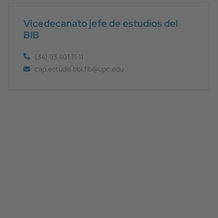
Vicedecanato jefe de estudios del
BIB
(34) 93 401 71 11
cap.estudis.bbi.fib@upc.edu