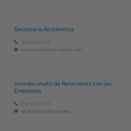
Secretaria Académica
(34) 93 401 71 11
secretari.academic.fib@upc.edu
Vicedecanato de Relaciones con las
Empresas
(34) 93 401 71 11
vd.empreses.fib@upc.edu