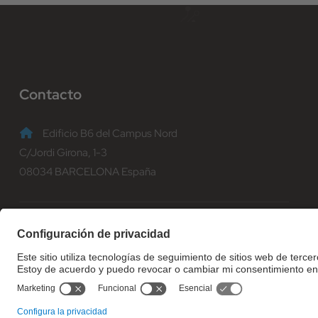
Contacto
Edificio B6 del Campus Nord
C/Jordi Girona, 1-3
08034 BARCELONA España
(+34) 93 401 70 00
informacio@fib.upc.edu