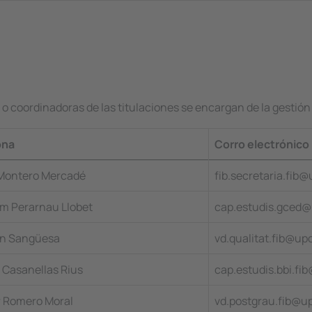
es o coordinadoras de las titulaciones se encargan de la gestió
ona
Corro electrónico
 Montero Mercadé
fib.secretaria.fib
em Perarnau Llobet
cap.estudis.gced
n Sangüesa
vd.qualitat.fib@up
 Casanellas Rius
cap.estudis.bbi.fi
 Romero Moral
vd.postgrau.fib@u