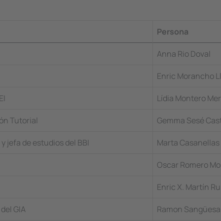
Persona
Anna Rio Doval
Enric Morancho L
EI
Lídia Montero Me
ón Tutorial
Gemma Sesé Cast
 jefa de estudios del BBI
Marta Casanellas
Oscar Romero Mo
Enric X. Martín Ru
 del GIA
Ramon Sangüesa 