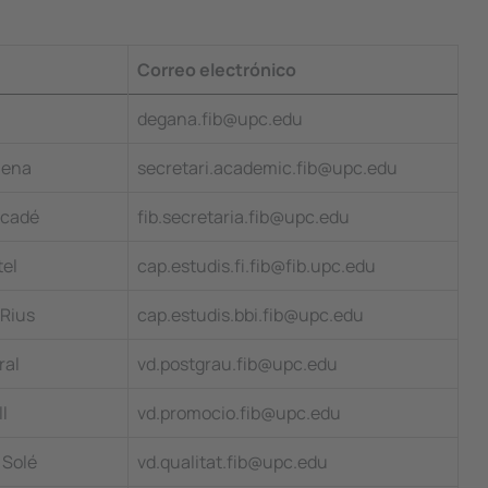
Correo electrónico
degana.fib@upc.edu
lena
secretari.academic.fib@upc.edu
rcadé
fib.secretaria.fib@upc.edu
el
cap.estudis.fi.fib@fib.upc.edu
 Rius
cap.estudis.bbi.fib@upc.edu
ral
vd.postgrau.fib@upc.edu
ll
vd.promocio.fib@upc.edu
Solé
vd.qualitat.fib@upc.edu