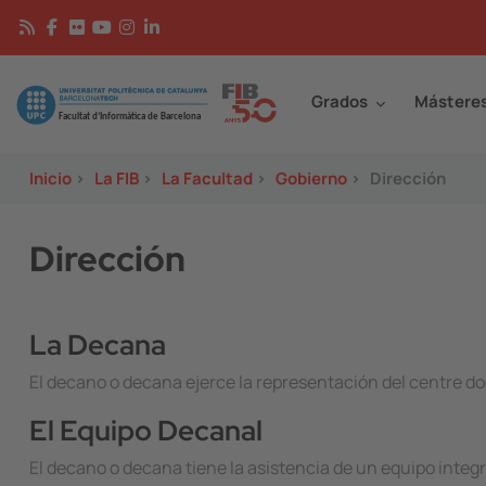
Pasar al contenido principal
Continguts
Image
Grados
Mástere
Inicio
>
La FIB
>
La Facultad
>
Gobierno
>
Dirección
Dirección
La Decana
El decano o decana ejerce la representación del centre doc
El Equipo Decanal
El decano o decana tiene la asistencia de un equipo integ