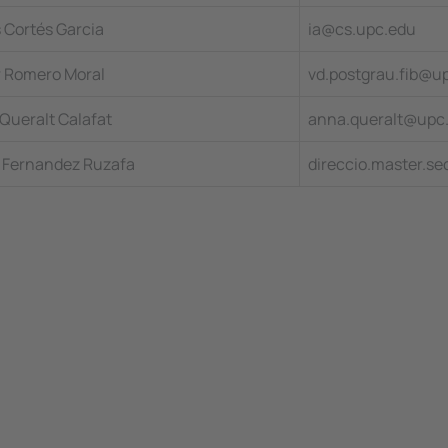
s Cortés Garcia
ia@cs.upc.edu
 Romero Moral
vd.postgrau.fib@u
Queralt Calafat
anna.queralt@upc
 Fernandez Ruzafa
direccio.master.s