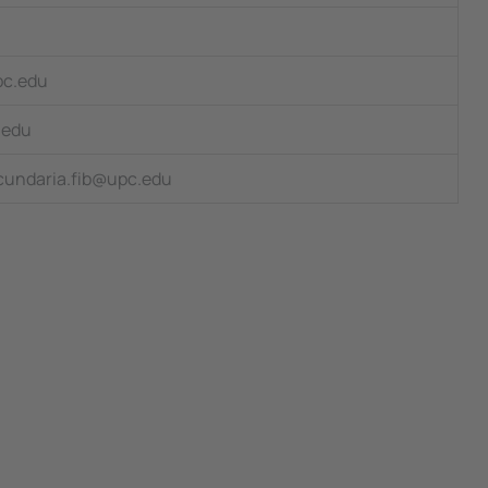
pc.edu
.edu
ecundaria.fib@upc.edu