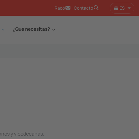
ES
Racó
Contacto
Lista
¿Qué necesitas?
canos y vicedecanas.