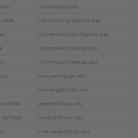
lodre
vd.ia.fib@upc.edu
 Llobet
cap.estudis.gced@upc.edu
ué
vd.internacionals.fib@upc.edu
à
vd.empreses.fib@upc.edu
ez
vd.innovacio.fib@upc.edu
guez
sara.perez@upc.edu
rosa.angles@upc.edu
uez Pérez
josem@fib.upc.edu
n Santiago
rosam@fib.upc.edu
es
rosa.serapio@upc.edu