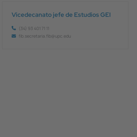
Vicedecanato jefe de Estudios GEI
(34) 93 401 71 11
fib.secretaria.fib@upc.edu