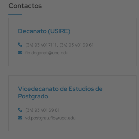
Contactos
Decanato (USIRE)
(34) 93 401 71 11 , (34) 93 401 69 61
fib.deganat@upc.edu
Vicedecanato de Estudios de
Postgrado
(34) 93 401 69 61
vd.postgrau.fib@upc.edu