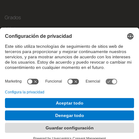
Grados
Másteres
Movilidad Internacional
Investigación
Empresa
La FIB
¿Qué necesitas?
© Facultat d'Informàtica de Barcelona - Universitat Politècnica
de Catalunya - BarcelonaTech
Contacto
Aviso legal
Configuración de privadesa