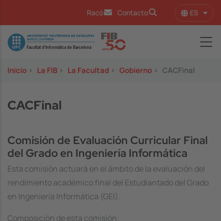
Pasar al contenido principal
ES
Racó
Contacto
Lista
Image
Inicio
>
La FIB
>
La Facultad
>
Gobierno
>
CACFinal
CACFinal
Comisión de Evaluación Curricular Final
del Grado en Ingeniería Informática
Esta comisión actuará en el ámbito de la evaluación del
rendimiento académico final del Estudiantado del Grado
en Ingeniería Informática (GEI).
Composición de esta comisión: