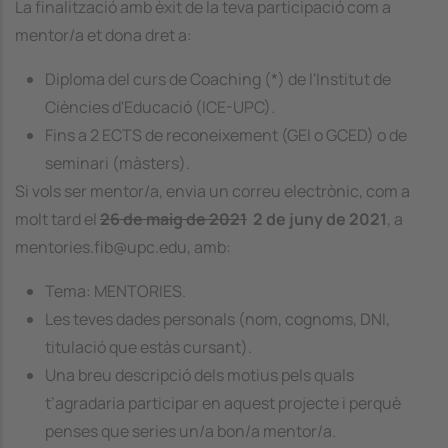
La finalització amb èxit de la teva participació com a
mentor/a et dona dret a:
Diploma del curs de
Coaching
(*) de l'Institut de
Ciències d'Educació (ICE-UPC).
Fins a 2 ECTS de reconeixement (GEI o GCED) o de
seminari (màsters).
Si vols ser mentor/a, envia un correu electrònic, com a
molt tard el
26 de maig de 2021
2 de juny de 2021
, a
mentories.fib@upc.edu, amb:
Tema: MENTORIES.
Les teves dades personals (nom, cognoms, DNI,
titulació que estàs cursant).
Una breu descripció dels motius pels quals
t’agradaria participar en aquest projecte i perquè
penses que series un/a bon/a mentor/a.