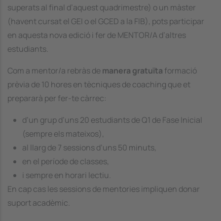
superats al final d’aquest quadrimestre) o un màster
(havent cursat el GEI o el GCED a la FIB), pots participar
en aquesta nova edició i fer de MENTOR/A d’altres
estudiants.
Com a mentor/a rebràs de
manera gratuïta
formació
prèvia de 10 hores en
tècniques de coaching
que et
prepararà per fer-te càrrec:
d’un grup d’uns 20 estudiants de Q1 de Fase Inicial
(sempre els mateixos),
al llarg de 7 sessions d’uns 50 minuts,
en el període de classes,
i sempre en horari lectiu.
En cap cas les sessions de mentories impliquen donar
suport acadèmic.