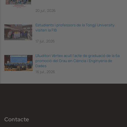
20 jul., 2026
Estudiants i professors de la Tongji University
visiten la FIB
17 jul., 2026
L’Auditori Vèrtex acull l’acte de graduació de la 6a
promoció del Grau en Ciència i Enginyeria de
Dades
16 jul., 2026
Contacte