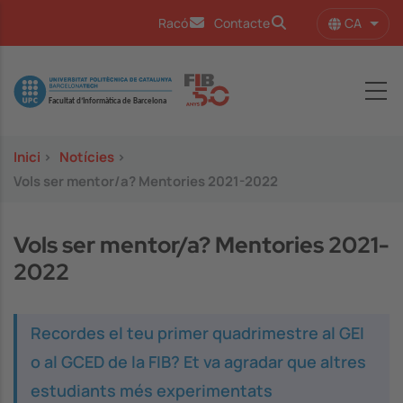
Vés al contingut
CA
Racó
Contacte
Llist
Image
Inici
>
Notícies
>
Vols ser mentor/a? Mentories 2021-2022
Vols ser mentor/a? Mentories 2021-
2022
Recordes el teu primer quadrimestre al GEI
o al GCED de la FIB? Et va agradar que altres
estudiants més experimentats