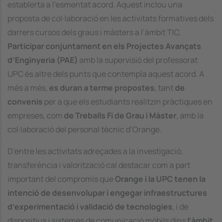
establerta a l’esmentat acord. Aquest inclou una
proposta de col·laboració en les activitats formatives dels
darrers cursos dels graus i màsters a l’àmbit TIC.
Participar conjuntament en els Projectes Avançats
d’Enginyeria (PAE)
amb la supervisió del professorat
UPC és altre dels punts que contempla aquest acord. A
més a més,
es duran a terme propostes
, tant
de
convenis
per a que els estudiants realitzin pràctiques en
empreses, com
de Treballs Fi de Grau i Màster
, amb la
col·laboració del personal tècnic d’Orange.
D’entre les activitats adreçades a la investigació,
transferència i valorització cal destacar com a part
important del compromís que
Orange i la UPC tenen la
intenció de desenvolupar i engegar infraestructures
d’experimentació i validació de tecnologies
, i de
dispositius i sistemes de comunicació mòbils dins
l’àmbit