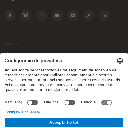
Graus
Màsters
Mobilitat Internacional
Recerca
Empresa
La FIB
Què necessites?