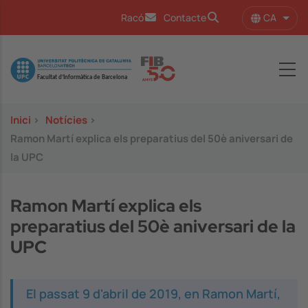
Vés al contingut
CA
Racó
Contacte
Llist
Image
Inici
>
Notícies
>
Ramon Martí explica els preparatius del 50è aniversari de
la UPC
Ramon Martí explica els
preparatius del 50è aniversari de la
UPC
El passat 9 d'abril de 2019, en Ramon Martí,