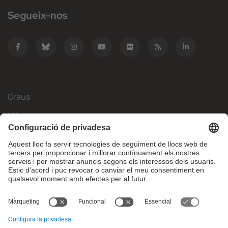
Segueix-nos
Graus
Màsters
Mobilitat Internacional
Recerca
Empresa
La FIB
Què necessites?