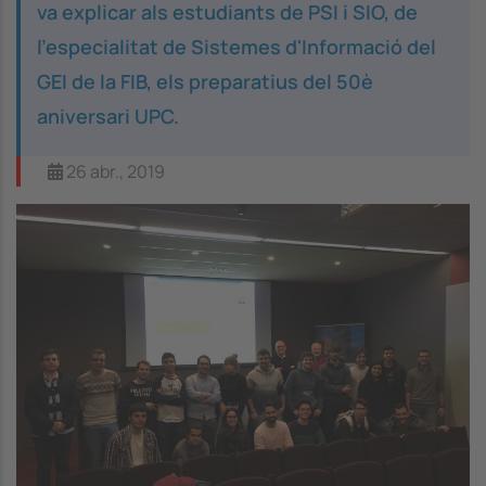
va explicar als estudiants de PSI i SIO, de
l'especialitat de Sistemes d'Informació del
GEI de la FIB, els preparatius del 50è
aniversari UPC.
26 abr., 2019
Image