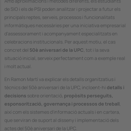
Amb aproximacions i mètodes diferents, els estudiants
de SIO i els de PSI poden analitzar i projectar a futur els
principals reptes, serveis, processos i funcionalitats
informàtiques necessàries per una iniciativa empresarial
d'assessorament i acompanyament especialitzats en
celebracions institucionals. Per aquest motiu, el cas
concret del
50è aniversari de la UPC
, tot i la seva
situació inicial, serveix perfectament com a exemple real
i molt actual.
En Ramon Martí va explicar els detalls organitzatius i
tècnics del 50è aniversari de la UPC, incloent-hi
detalls i
decisions
sobre orientació,
propòsits perseguits,
esponsorització, governança i processos de treball
,
així com els sistemes d'informació actuals i en cartera,
que serviran de suport al disseny i implementació dels
actes del 50è aniversari de la UPC.