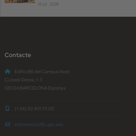
16 jul., 2026
Contacte
Edifici B6 del Campus Nord
C/Jordi Girona, 1-3
08034 BARCELONA Espanya
(+34) 93 401 70 00
informacio@fib.upc.edu