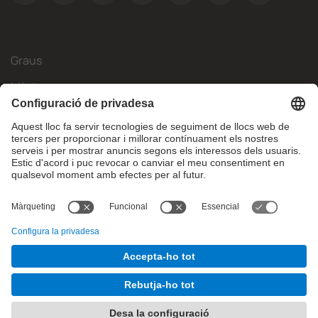
Graus
Màsters
Mobilitat Internacional
Recerca
Empresa
La FIB
Què necessites?
© Facultat d'Informàtica de Barcelona - Universitat Politècnica
de Catalunya - BarcelonaTech