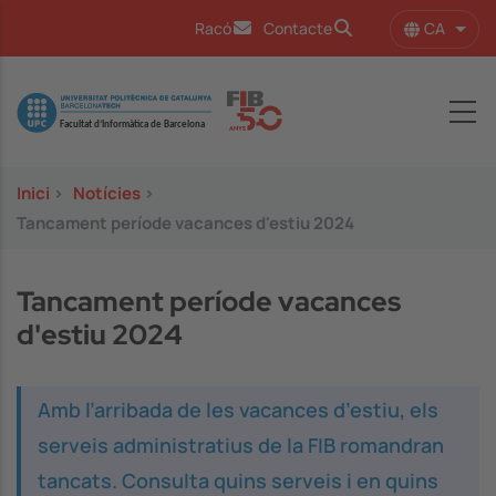
Vés al contingut
CA
Racó
Contacte
Llist
Image
Inici
>
Notícies
>
Tancament període vacances d'estiu 2024
Tancament període vacances
d'estiu 2024
Amb l’arribada de les vacances d’estiu, els
serveis administratius de la FIB romandran
tancats. Consulta quins serveis i en quins