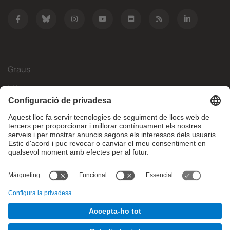
Graus
Màsters
Mobilitat Internacional
Recerca
Empresa
La FIB
Què necessites?
© Facultat d'Informàtica de Barcelona - Universitat Politècnica