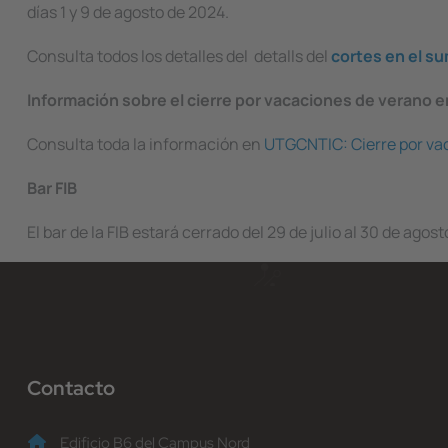
días 1 y 9 de agosto de 2024.
Consulta todos los detalles del detalls del
cortes en el su
Información sobre el cierre por vacaciones de verano 
Consulta toda la información en
UTGCNTIC: Cierre por va
Bar FIB
El bar de la FIB estará cerrado del 29 de julio al 30 de ago
Contacto
Edificio B6 del Campus Nord