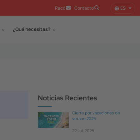
ES
Racó
Contacto
Lista
¿Qué necesitas?
Noticias Recientes
Cierre por vacaciones de
verano 2026
22 Jul, 2026