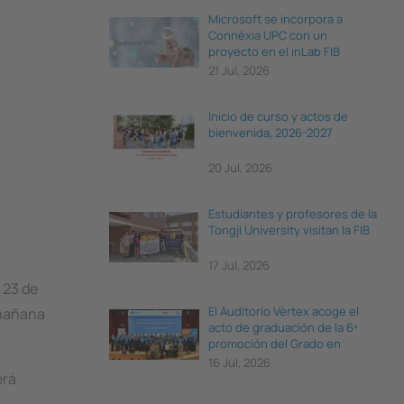
Microsoft se incorpora a
Connèxia UPC con un
proyecto en el inLab FIB
21 Jul, 2026
Inicio de curso y actos de
bienvenida, 2026-2027
20 Jul, 2026
Estudiantes y profesores de la
Tongji University visitan la FIB
17 Jul, 2026
l 23 de
El Auditorio Vèrtex acoge el
 mañana
acto de graduación de la 6ª
promoción del Grado en
Ciencia e Ingeniería de Datos
16 Jul, 2026
erá