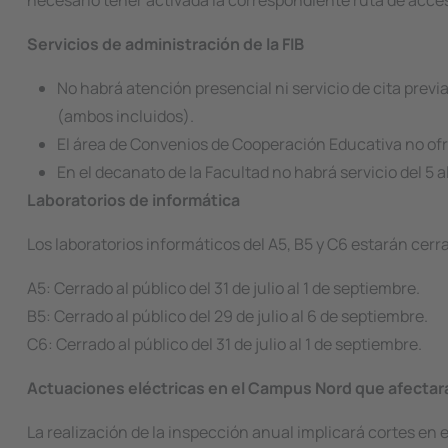
necesario tener activada la correspondiente ruta de acce
Servicios de administración de la FIB
No habrá atención presencial ni servicio de cita previa
(ambos incluidos).
El área de Convenios de Cooperación Educativa no ofre
En el decanato de la Facultad no habrá servicio del 5 
Laboratorios de informática
Los laboratorios informáticos del A5, B5 y C6 estarán cerr
A5: Cerrado al público del 31 de julio al 1 de septiembre.
B5: Cerrado al público del 29 de julio al 6 de septiembre.
C6: Cerrado al público del 31 de julio al 1 de septiembre.
Actuaciones eléctricas en el Campus Nord que afectará
La realización de la inspección anual implicará cortes en 