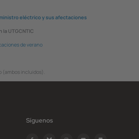
ministro eléctrico y sus afectaciones
en la UTGCNTIC
caciones de verano
sto (ambos incluidos).
Síguenos