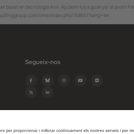
ter basat en tecnologia Arm. Ajudem-los a guanyar el premi Fa
onsultinggroup.com/lime/index.php/748551?lang=en
Segueix-nos