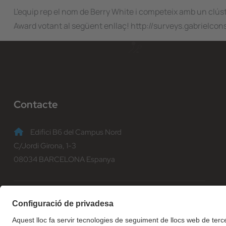
L'equip rep el nom de Berry White i competeix amb un clús
Award votant al següent enllaç! http://surveys.gabrielc
Contacte
Edifici B6 del Campus Nord
C/Jordi Girona, 1-3
08034 BARCELONA Espanya
(+34) 93 401 70 00
informacio@fib.upc.edu