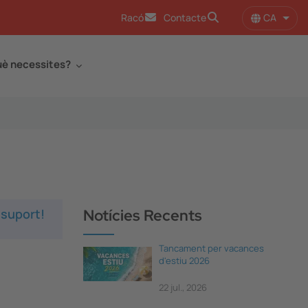
CA
Racó
Contacte
Llist
è necessites?
 suport!
Notícies Recents
Tancament per vacances
d'estiu 2026
22 jul., 2026