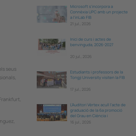
Microsoft s'incorpora a
Connèxia UPC amb un projecte
a l'inLab FIB
21 jul., 2026
Inici de curs i actes de
benvinguda, 2026-2027
20 jul., 2026
els seus
Estudiants i professors de la
sionals,
Tongji University visiten la FIB
17 jul., 2026
Frankfurt,
L’Auditori Vèrtex acull l’acte de
graduació de la 6a promoció
del Grau en Ciència i
ínguez,
Enginyeria de Dades
16 jul., 2026