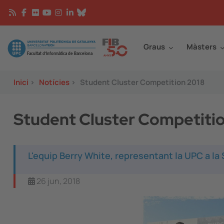
Vés al contingut
Continguts
Image
Graus
Màsters
Inici
>
Notícies
>
Student Cluster Competition 2018
Student Cluster Competiti
L'equip Berry White, representant la UPC a la
26 jun, 2018
Image