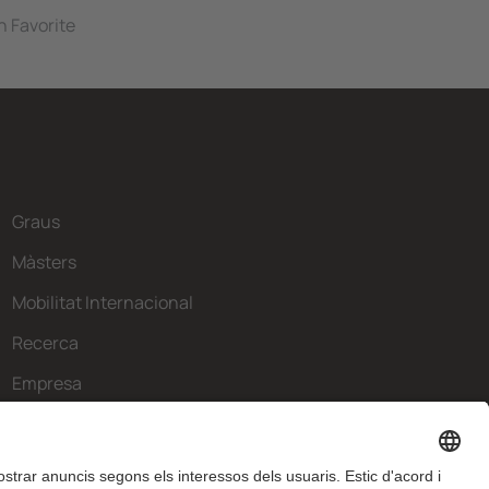
n Favorite
Graus
Màsters
Mobilitat Internacional
Recerca
Empresa
La FIB
Què necessites?