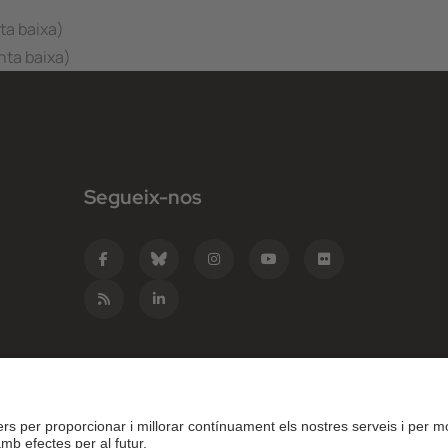
nta baixa)
nta baixa)
Segueix-nos