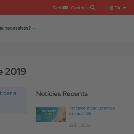
CA
Racó
Contacte
Llist
è necessites?
e 2019
t per a
Notícies Recents
Tancament per vacances
d'estiu 2026
22 jul., 2026