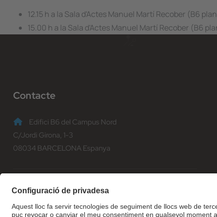
12.15 h a la Sala d'Actes Manuel Martí Recober (B6 pla
15.00 h a la Sala d'Actes Manuel Martí Recober (B6 pla
Contacte
Edifici B6 del Campus Nord
C/Jordi Girona, 1-3
08034 BARCELONA Espanya
(+34) 93 401 70 00
informacio@fib.upc.edu