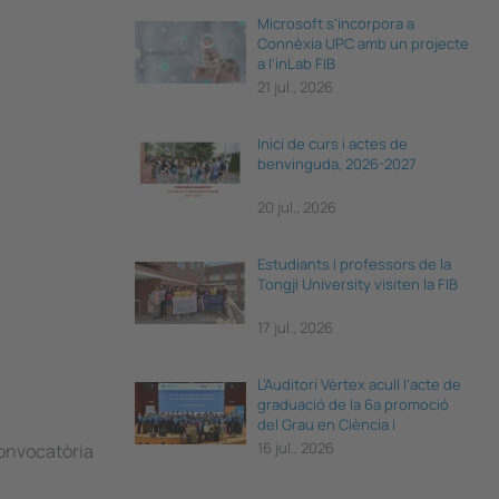
Microsoft s'incorpora a
Connèxia UPC amb un projecte
a l'inLab FIB
21 jul., 2026
Inici de curs i actes de
benvinguda, 2026-2027
20 jul., 2026
Estudiants i professors de la
Tongji University visiten la FIB
17 jul., 2026
L’Auditori Vèrtex acull l’acte de
graduació de la 6a promoció
del Grau en Ciència i
Enginyeria de Dades
16 jul., 2026
convocatòria