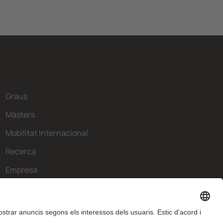
Graus
Màsters
Mobilitat Internacional
Recerca
Empresa
La FIB
Què necessites?