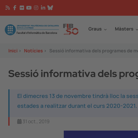
Vés al contingut
Continguts
Image
Graus
Màsters
Inici
>
Notícies
>
Sessió informativa dels programes de m
Sessió informativa dels pr
El dimecres 13 de novembre tindrà lloc la ses
estades a realitzar durant el curs 2020-2021.
31 oct., 2019
Image