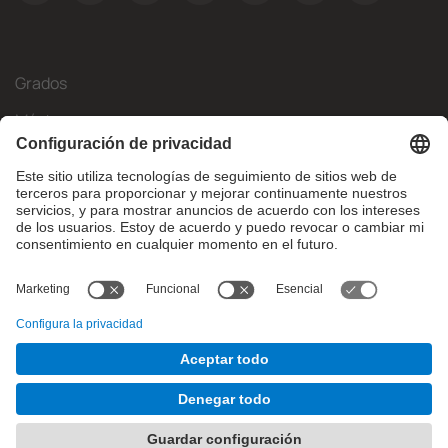
Grados
Másteres
Movilidad Internacional
Investigación
Empresa
La FIB
¿Qué necesitas?
© Facultat d'Informàtica de Barcelona - Universitat Politècnica
de Catalunya - BarcelonaTech