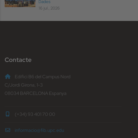
Dades
16 jul., 2026
Contacte
Edifici B6 del Campus Nord
C/Jordi Girona, 1-3
08034 BARCELONA Espanya
(+34) 93 401 70 00
informacio@fib.upc.edu