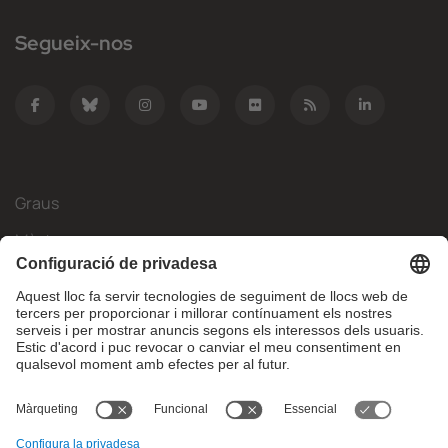
Segueix-nos
Graus
Màsters
Mobilitat Internacional
Recerca
Empresa
La FIB
Què necessites?