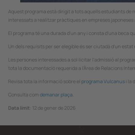
Aquest programa està dirigit a tots aquells estudiants de 
interessats a realitzar pràctiques en empreses japonese
El programa té una durada d'un any i consta d'una beca que
Un dels requisits per ser elegible és ser ciutadà d'un esta
Les persones interessades a sol·licitar l'admissió al prog
tota la documentació requerida a l'Àrea de Relacions Intern
Revisa tota la informació sobre el
programa Vulcanus
i la
Consulta com
demanar plaça
.
Data límit
: 12 de gener de 2026