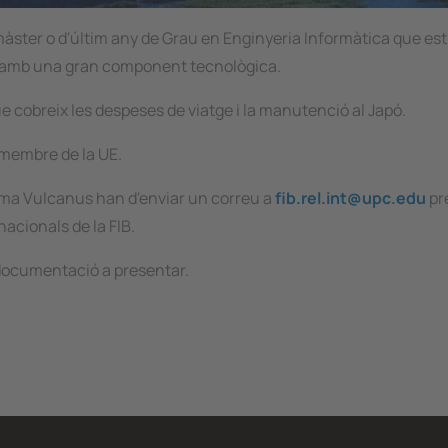
màster o d'últim any de Grau en Enginyeria Informàtica que est
s amb una gran component tecnològica.
 cobreix les despeses de viatge i la manutenció al Japó.
t membre de la UE.
rama Vulcanus han d'enviar un correu a
fib.rel.int@upc.edu
pr
acionals de la FIB.
 documentació a presentar.