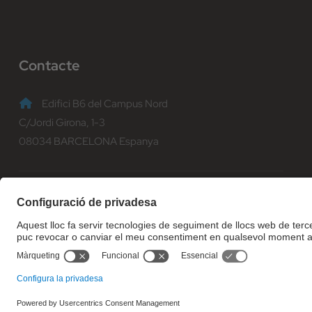
Contacte
Edifici B6 del Campus Nord
C/Jordi Girona, 1-3
08034 BARCELONA Espanya
(+34) 93 401 70 00
informacio@fib.upc.edu
© Facultat d'Informàtica de Barcelona - Universitat Politècnica d