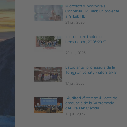
Microsoft s'incorpora a
Connèxia UPC amb un projecte
a l'inLab FIB
21 jul., 2026
Inici de curs i actes de
benvinguda, 2026-2027
20 jul., 2026
Estudiants i professors de la
Tongji University visiten la FIB
17 jul., 2026
L’Auditori Vèrtex acull l’acte de
graduació de la 6a promoció
del Grau en Ciència i
Enginyeria de Dades
16 jul., 2026