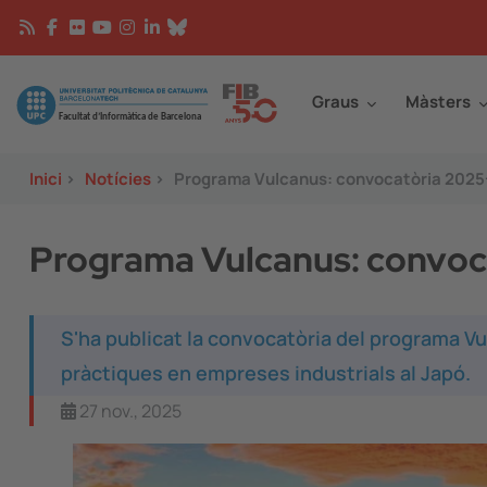
Vés al contingut
Continguts
Image
Graus
Màsters
Inici
>
Notícies
>
Programa Vulcanus: convocatòria 202
Programa Vulcanus: convoc
S'ha publicat la convocatòria del programa Vu
pràctiques en empreses industrials al Japó.
27 nov., 2025
Image