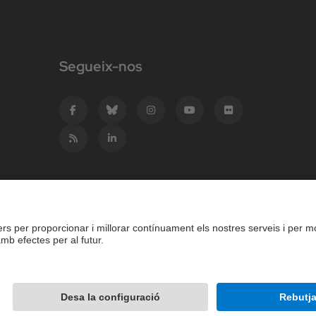
Segueix-nos
e Catalunya - BarcelonaTech