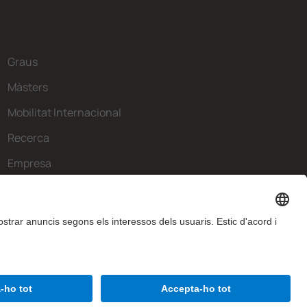
Graus
Màsters
Mobilitat Internacional
Recerca
Empresa
La FIB
Què necessites?
Contacte
Avís legal
Configuració de privadesa