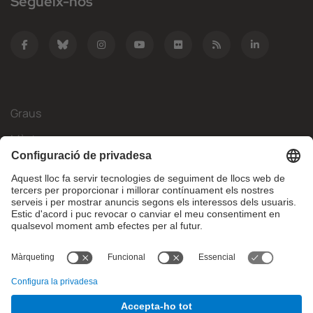
Segueix-nos
Graus
Màsters
Mobilitat Internacional
Recerca
Empresa
La FIB
Què necessites?