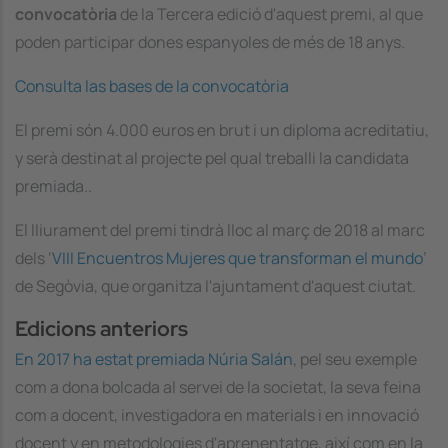
convocatòria
de la Tercera edició d'aquest premi, al que
poden participar dones espanyoles de més de 18 anys.
Consulta las bases de la convocatòria
El premi són 4.000 euros en brut i un diploma acreditatiu,
y serà destinat al projecte pel qual treballi la candidata
premiada..
El lliurament del premi tindrà lloc al març de 2018 al marc
dels ‘
VIII Encuentros Mujeres que transforman el mundo
’
de Segòvia, que organitza l'ajuntament d'aquest ciutat.
Edicions anteriors
En 2017 ha estat premiada Núria Salán
, pel seu exemple
com a dona bolcada al servei de la societat, la seva feina
com a docent, investigadora en materials i en innovació
docent y en metodologies d'aprenentatge, així com en la