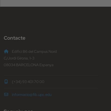
Contacte
Edifici B6 del Campus Nord
C/Jordi Girona, 1-3
08034 BARCELONA Espanya
(+34) 93 401 70 00
informacio@fib.upc.edu