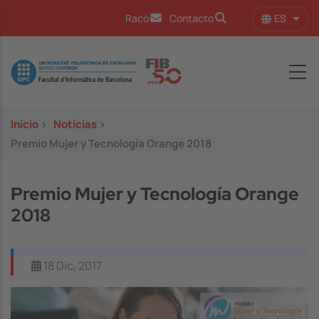
Pasar al contenido principal
ES
Racó
Contacto
Lista
Image
Inicio
>
Notícias
>
Premio Mujer y Tecnología Orange 2018
Premio Mujer y Tecnología Orange
2018
18 Dic, 2017
Image