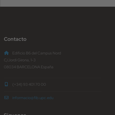
Contacto
Edificio B6 del Campus Nord
C/Jordi Girona, 1-3
08034 BARCELONA España
(+34) 93 401 70 00
informacio@fib.upc.edu