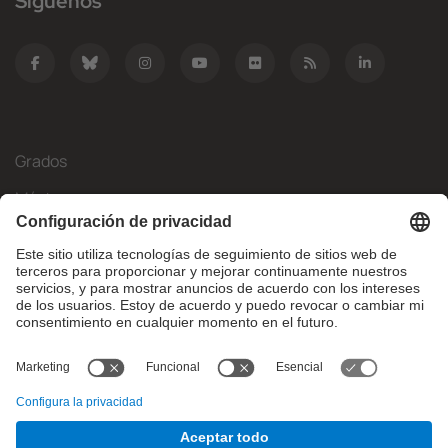
Síguenos
Grados
Másteres
Movilidad Internacional
Investigación
Empresa
La FIB
¿Qué necesitas?