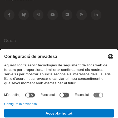
Graus
Màsters
Mobilitat Internacional
Recerca
Empresa
La FIB
Què necessites?