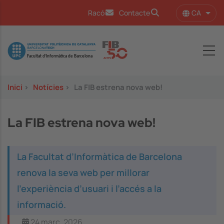
Vés al contingut
CA
Racó
Contacte
Llist
Image
Inici
>
Notícies
>
La FIB estrena nova web!
La FIB estrena nova web!
La Facultat d’Informàtica de Barcelona
renova la seva web per millorar
l’experiència d’usuari i l’accés a la
informació.
24 març, 2026