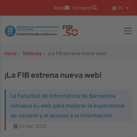
Pasar al contenido principal
ES
Racó
Contacto
Lista
Image
Inicio
>
Notícias
>
¡La FIB estrena nueva web!
¡La FIB estrena nueva web!
La Facultad de Informática de Barcelona
renueva su web para mejorar la experiencia
de usuario y el acceso a la información.
24 Mar, 2026