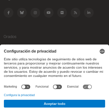
Grados
Másteres
Movilidad Internacional
Investigación
Empresa
La FIB
¿Qué necesitas?