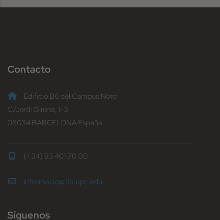
Contacto
Edificio B6 del Campus Nord
C/Jordi Girona, 1-3
08034 BARCELONA España
(+34) 93 401 70 00
informacio@fib.upc.edu
Síguenos