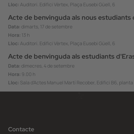
Lloc:
Auditori. Edifici Vèrtex, Plaça Eusebi Güell, 6
Acte de benvinguda als nous estudiants 
Data:
dimarts, 17 de setembre
Hora:
13 h
Lloc:
Auditori. Edifici Vèrtex, Plaça Eusebi Güell, 6
Acte de benvinguda als estudiants d'Er
Data:
dimecres, 4 de setembre
Hora:
9.00 h
Lloc:
Sala d'Actes Manuel Martí Recober, Edifici B6, planta
Contacte