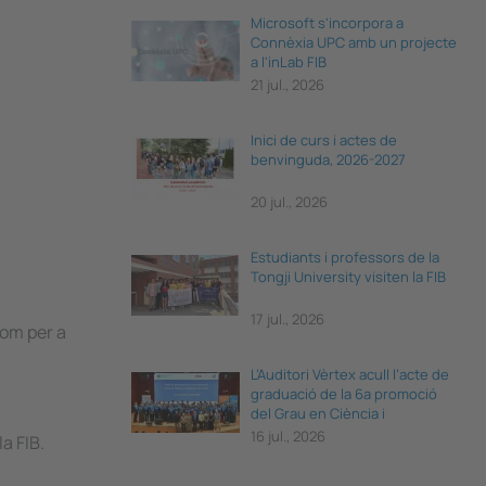
Microsoft s'incorpora a
Connèxia UPC amb un projecte
a l'inLab FIB
21 jul., 2026
Inici de curs i actes de
benvinguda, 2026-2027
20 jul., 2026
Estudiants i professors de la
Tongji University visiten la FIB
17 jul., 2026
com per a
L’Auditori Vèrtex acull l’acte de
graduació de la 6a promoció
del Grau en Ciència i
Enginyeria de Dades
16 jul., 2026
a FIB.