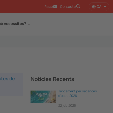
CA
Racó
Contacte
Llist
è necessites?
actes de
Notícies Recents
Tancament per vacances
d'estiu 2026
22 jul., 2026