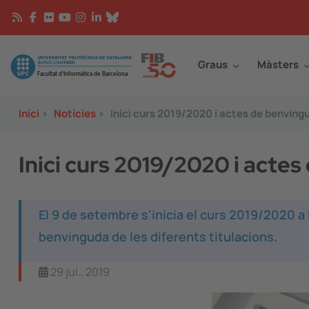
Vés al contingut
Continguts
Image
Graus
Màsters
Inici
>
Notícies
>
Inici curs 2019/2020 i actes de benving
Inici curs 2019/2020 i acte
El 9 de setembre s'inicia el curs 2019/2020 a l
benvinguda de les diferents titulacions.
29 jul., 2019
Image