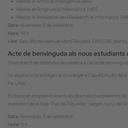
Master in Artificial Intelligence (MAI)
Màster en Enginyeria Informàtica (MEI)
Master in Innovation and Research in Informatics (MI
Data:
divendres, 6 de setembre
Hora:
10 h
Lloc:
Sala d'Actes Manuel Martí Recober, Edifici B6, planta
Acte de benvinguda als nous estudiants 
Divendres 6 de setembre se celebrarà l'acte de benvinguda 
En aquest acte el Degà i la Vicedegana Cap d’Estudis de la 
Facultat.
Es lliuraran els premis everis als dos millors expedients de 
expedient de la fase "Pas de l'Equador" (segon curs) del G
Data:
divendres, 6 de setembre
Hora:
11 h