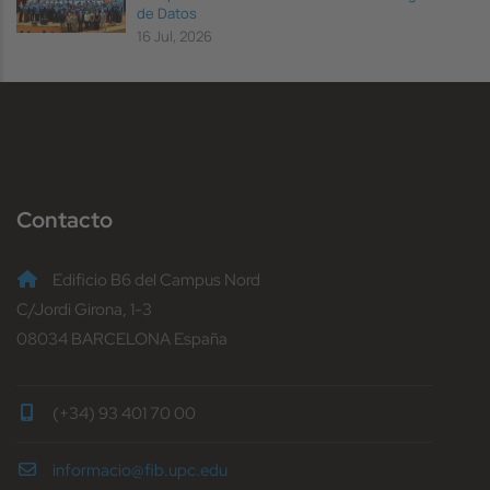
de Datos
16 Jul, 2026
Contacto
Edificio B6 del Campus Nord
C/Jordi Girona, 1-3
08034 BARCELONA España
(+34) 93 401 70 00
informacio@fib.upc.edu