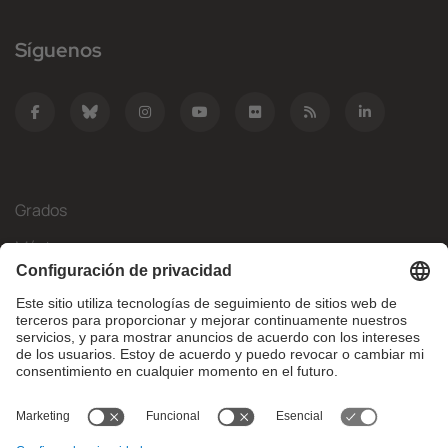
Síguenos
Grados
Másteres
Movilidad Internacional
Investigación
Empresa
La FIB
¿Qué necesitas?