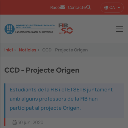
Vés al contingut
CA
Racó
Contacte
Llist
Image
Inici
>
Notícies
>
CCD - Projecte Origen
CCD - Projecte Origen
Estudiants de la FIB i el ETSETB juntament
amb alguns professors de la FIB han
participat al projecte Origen.
30 jun, 2020