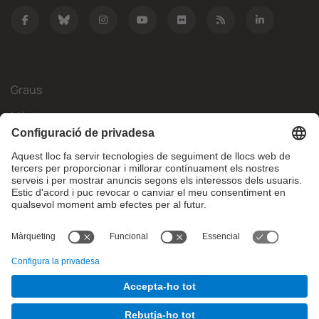
Graus
Màsters
Mobilitat Internacional
Recerca
Empresa
La FIB
Què necessites?
© Facultat d'Informàtica de Barcelona - Universitat Politècnica