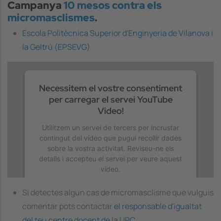
Campanya
10 mesos contra els
micromasclismes
.
Escola Politècnica Superior d'Enginyeria de Vilanova i
la Geltrú (EPSEVG)
Necessitem el vostre consentiment
per carregar el servei YouTube
Video!
Utilitzem un servei de tercers per incrustar
contingut del vídeo que pugui recollir dades
sobre la vostra activitat. Reviseu-ne els
detalls i accepteu el servei per veure aquest
vídeo.
Si detectes algun cas de micromasclisme que vulguis
Més Informació
comentar pots contactar
el responsable d'igualtat
del teu centre docent de la UPC
.
Accepta