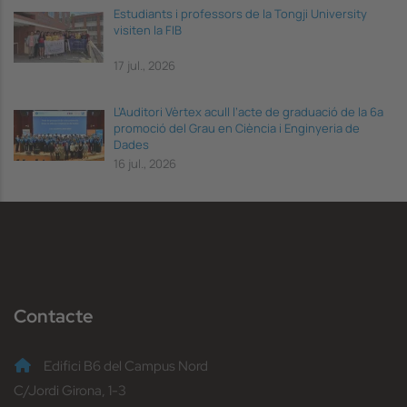
Estudiants i professors de la Tongji University
visiten la FIB
17 jul., 2026
L’Auditori Vèrtex acull l’acte de graduació de la 6a
promoció del Grau en Ciència i Enginyeria de
Dades
16 jul., 2026
Contacte
Edifici B6 del Campus Nord
C/Jordi Girona, 1-3