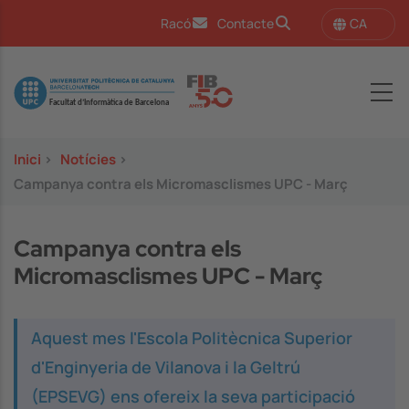
Vés al contingut
CA
Racó
Contacte
Image
Inici
>
Notícies
>
Campanya contra els Micromasclismes UPC - Març
Campanya contra els
Micromasclismes UPC - Març
Aquest mes l'Escola Politècnica Superior
d'Enginyeria de Vilanova i la Geltrú
(EPSEVG) ens ofereix la seva participació