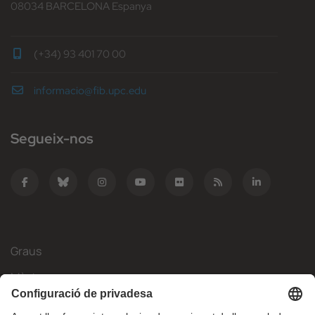
08034 BARCELONA Espanya
(+34) 93 401 70 00
informacio@fib.upc.edu
Segueix-nos
Graus
Màsters
Mobilitat Internacional