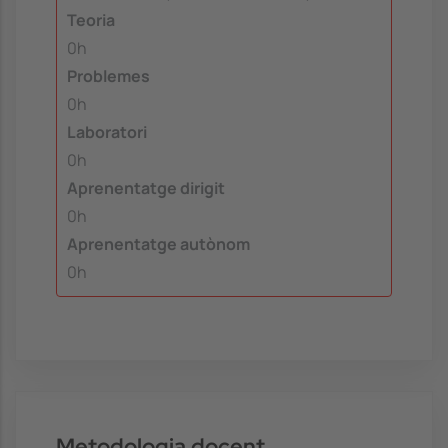
Teoria
0h
Problemes
0h
Laboratori
0h
Aprenentatge dirigit
0h
Aprenentatge autònom
0h
Metodologia docent