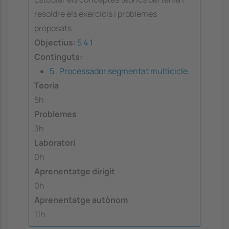
resoldre els exercicis i problemes
proposats
Objectius:
5
4
1
Continguts:
5 . Processador segmentat multicicle.
Teoria
5h
Problemes
3h
Laboratori
0h
Aprenentatge dirigit
0h
Aprenentatge autònom
11h