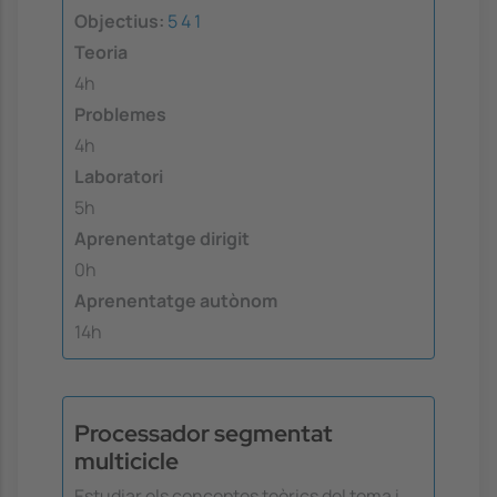
Objectius:
5
4
1
Teoria
4h
Problemes
4h
Laboratori
5h
Aprenentatge dirigit
0h
Aprenentatge autònom
14h
Processador segmentat
multicicle
Estudiar els conceptes teòrics del tema i