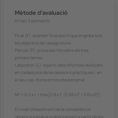
Mètode d'avaluació
Hi han 3 elements:
Final (F): examen final escrit que engloba tots
els objectius de l'assignatura.
Parcial (P): prova escrita sobre els tres
primers temes.
Laboratori (L): a partir dels informes realitzats
en cadascuna de les sessions pràctiques i, en
el seu cas, d'una entrevista personal.
NF = 0.2 x L + max[0.8 x F, (0.65 x F + 0.15 x P)]
El nivell d'assoliment de la competència
genèrica s'avalua indirectament a partir de les