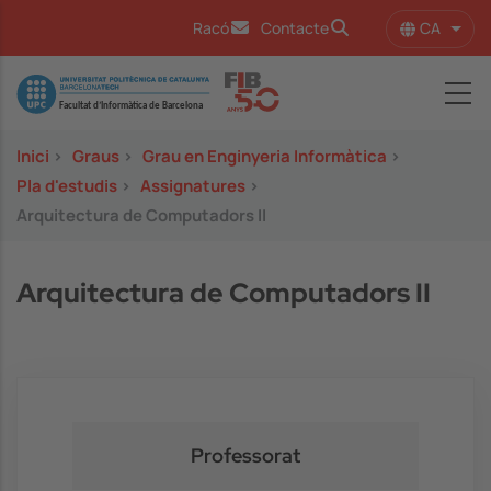
Vés al contingut
CA
Racó
Contacte
Llist
Image
Inici
>
Graus
>
Grau en Enginyeria Informàtica
>
Pla d'estudis
>
Assignatures
>
Arquitectura de Computadors II
Arquitectura de Computadors II
Professorat