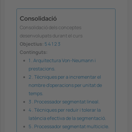
Consolidació
Consolidació dels conceptes
desenvolupats durant el curs
Objectius:
5
4
1
2
3
Continguts:
1 . Arquitectura Von-Neumann i
prestacions.
2 . Tècniques per a incrementar el
nombre d'operacions per unitat de
temps.
3 . Processador segmentat lineal.
4 . Tècniques per reduir i tolerar la
latència efectiva de la segmentació.
5 . Processador segmentat multicicle.