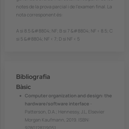
notes de la prova parcial i de l'examen final. La
nota corresponent és:
A si 8.5 &#8804; NF; B si 7 &#8804; NF < 8.5; C
si 5 &#8804; NF < 7; D si NF < 5
Bibliografia
Bàsic
Computer organization and design: the
hardware/software interface
-
Patterson, D.A.; Hennessy, J.L, Elsevier
Morgan Kaufmann, 2019. ISBN:
9780128119051