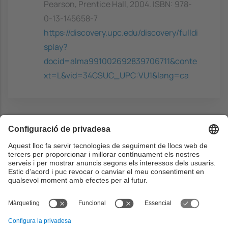
Pearson, Prentice Hall, 2004. ISBN: 978-
0-13-145658-7
https://discovery.upc.edu/discovery/fulldi
splay?
docid=alma991002692839706711&conte
xt=L&vid=34CSUC_UPC:VU1&lang=ca
Capacitats prèvies
Circuits lògics combinacionals i seqüencials.
Funcionament d'un computador:
components i interconnexions.
Llenguatge màquina: programació i
representació de dades.