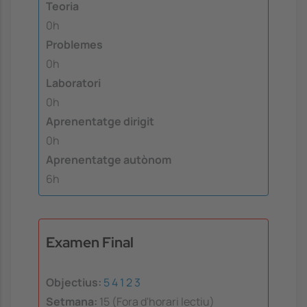
Teoria
0h
Problemes
0h
Laboratori
0h
Aprenentatge dirigit
0h
Aprenentatge autònom
6h
Examen Final
Objectius:
5
4
1
2
3
Setmana:
15 (Fora d'horari lectiu)