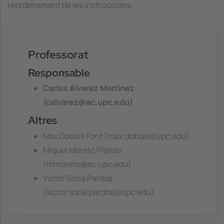
reordenament de les instruccions.
Professorat
Responsable
Carlos Alvarez Martinez
(calvarez@ac.upc.edu)
Altres
Max Doblas Font (max.doblas@upc.edu)
Miquel Moretó Planas
(mmoreto@ac.upc.edu)
Victor Soria Pardos
(victor.soria.pardos@upc.edu)