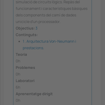
simulació de circuits lògics. Repàs del
funcionament i característiques bàsiques
dels components del camí de dades
unicicle d'un processador.
Objectius:
3
Continguts:
1 . Arquitectura Von-Neumann i
prestacions.
Teoria
0h
Problemes
0h
Laboratori
6h
Aprenentatge dirigit
0h