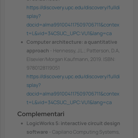
https://discovery.upc.edu/discovery/fulldi
splay?
docid=alma991004117509706711&contex
t=L&vid=34CSUC_UPC:VU1&lang=ca
Computer architecture: a quantitative
approach
- Hennessy, J.L.; Patterson, D.A,
Elsevier/Morgan Kaufmann, 2019. ISBN:
9780128119051
https://discovery.upc.edu/discovery/fulldi
splay?
docid=alma991004117509706711&contex
t=L&vid=34CSUC_UPC:VU1&lang=ca
Complementari
LogicWorks 5: interactive circuit design
software
- Capilano Computing Systems,