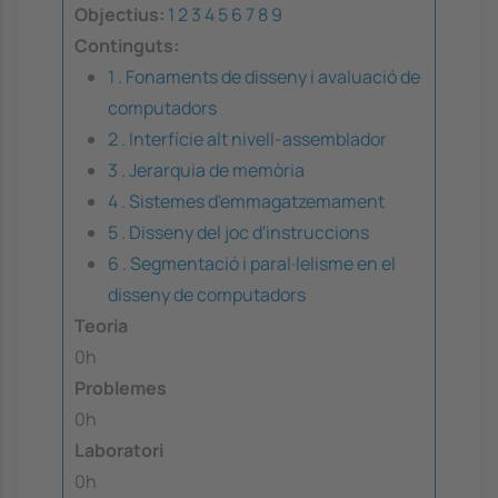
Objectius:
1
2
3
4
5
6
7
8
9
Continguts:
1 . Fonaments de disseny i avaluació de
computadors
2 . Interfície alt nivell-assemblador
3 . Jerarquia de memòria
4 . Sistemes d'emmagatzemament
5 . Disseny del joc d'instruccions
6 . Segmentació i paral·lelisme en el
disseny de computadors
Teoria
0h
Problemes
0h
Laboratori
0h