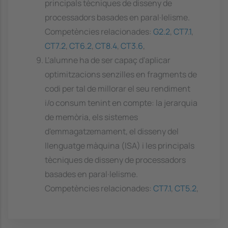
principals tècniques de disseny de
processadors basades en paral·lelisme.
Competències relacionades:
G2.2
,
CT7.1
,
CT7.2
,
CT6.2
,
CT8.4
,
CT3.6
,
L'alumne ha de ser capaç d'aplicar
optimitzacions senzilles en fragments de
codi per tal de millorar el seu rendiment
i/o consum tenint en compte: la jerarquia
de memòria, els sistemes
d'emmagatzemament, el disseny del
llenguatge màquina (ISA) i les principals
tècniques de disseny de processadors
basades en paral·lelisme.
Competències relacionades:
CT7.1
,
CT5.2
,