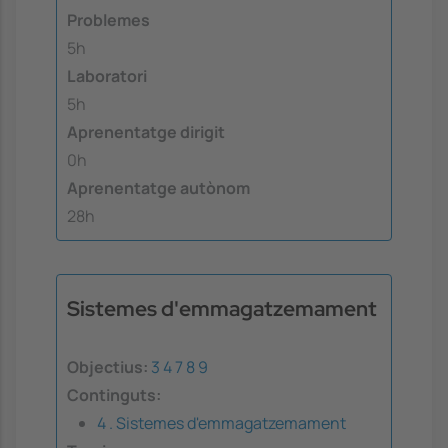
Problemes
5h
Laboratori
5h
Aprenentatge dirigit
0h
Aprenentatge autònom
28h
Sistemes d'emmagatzemament
Objectius:
3
4
7
8
9
Continguts:
4 . Sistemes d'emmagatzemament