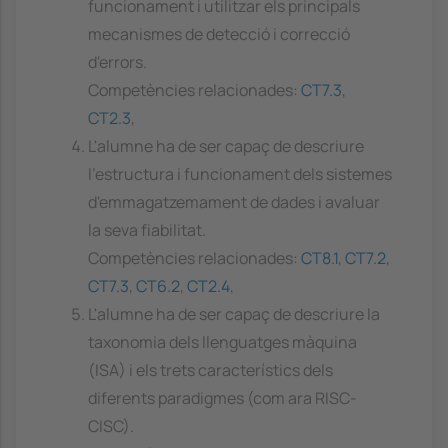
funcionament i utilitzar els principals
mecanismes de detecció i correcció
d'errors.
Competències relacionades:
CT7.3
,
CT2.3
,
L'alumne ha de ser capaç de descriure
l'estructura i funcionament dels sistemes
d'emmagatzemament de dades i avaluar
la seva fiabilitat.
Competències relacionades:
CT8.1
,
CT7.2
,
CT7.3
,
CT6.2
,
CT2.4
,
L'alumne ha de ser capaç de descriure la
taxonomia dels llenguatges màquina
(ISA) i els trets característics dels
diferents paradigmes (com ara RISC-
CISC).