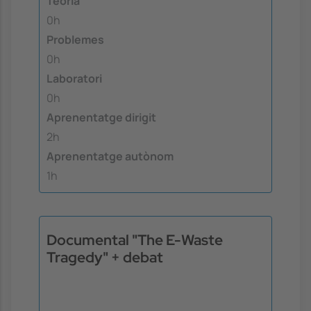
Teoria
0h
Problemes
0h
Laboratori
0h
Aprenentatge dirigit
2h
Aprenentatge autònom
1h
Documental "The E-Waste
Tragedy" + debat