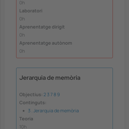
0h
Laboratori
0h
Aprenentatge dirigit
0h
Aprenentatge autònom
0h
Jerarquia de memòria
Objectius:
2
3
7
8
9
Continguts:
3 . Jerarquia de memòria
Teoria
10h