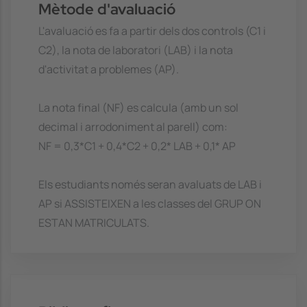
Mètode d'avaluació
L'avaluació es fa a partir dels dos controls (C1 i
C2), la nota de laboratori (LAB) i la nota
d'activitat a problemes (AP).
La nota final (NF) es calcula (amb un sol
decimal i arrodoniment al parell) com:
NF = 0,3*C1 + 0,4*C2 + 0,2* LAB + 0,1* AP
Els estudiants només seran avaluats de LAB i
AP si ASSISTEIXEN a les classes del GRUP ON
ESTAN MATRICULATS.