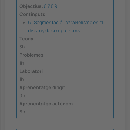
Objectius:
6
7
8
9
Continguts:
6 . Segmentació i paral·lelisme en el
disseny de computadors
Teoria
3h
Problemes
1h
Laboratori
1h
Aprenentatge dirigit
0h
Aprenentatge autònom
6h