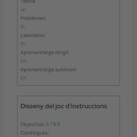
Teoria
4h
Problemes
1h
Laboratori
1h
Aprenentatge dirigit
0h
Aprenentatge autònom
6h
Disseny del joc d'instruccions
Objectius:
5
7
8
9
Continguts: