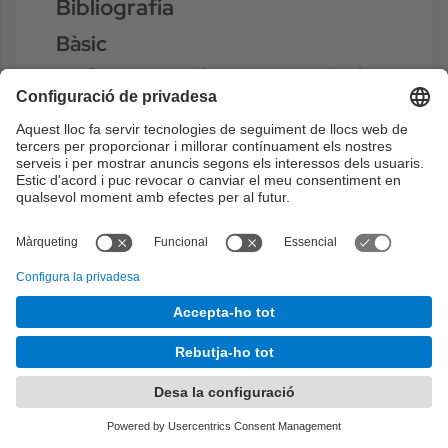
Bibliografia
Bàsic
Computer architecture: a quantitative
approach
- Hennessy, John L.; Patterson,
D, Elsevier, Morgan Kaufmann, 2019. ISBN:
9780128119051
https://discovery.upc.edu/discovery/fulldi
splay?
docid=alma991004117509706711&contex
t=L&vid=34CSUC_UPC:VU1&lang=ca
Complementari
Computer systems: a programmer's
perspective
- Bryant, R.E.; O'Hallaron,
D.R, Pearson, 2016. ISBN: 9781292101767
https://discovery.upc.edu/discovery/fulldi