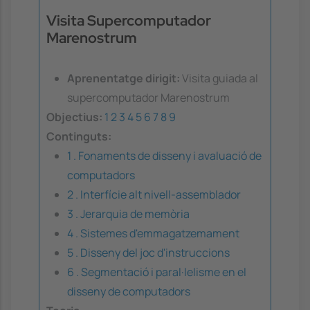
Visita Supercomputador
Marenostrum
Aprenentatge dirigit:
Visita guiada al
supercomputador Marenostrum
Objectius:
1
2
3
4
5
6
7
8
9
Continguts:
1 . Fonaments de disseny i avaluació de
computadors
2 . Interfície alt nivell-assemblador
3 . Jerarquia de memòria
4 . Sistemes d'emmagatzemament
5 . Disseny del joc d'instruccions
6 . Segmentació i paral·lelisme en el
disseny de computadors