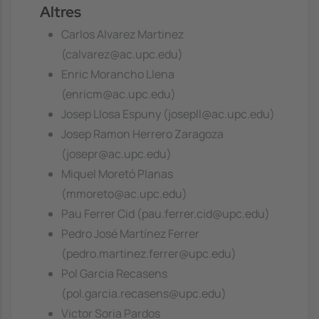
Altres
Carlos Alvarez Martinez
(calvarez@ac.upc.edu)
Enric Morancho Llena
(enricm@ac.upc.edu)
Josep Llosa Espuny (josepll@ac.upc.edu)
Josep Ramon Herrero Zaragoza
(josepr@ac.upc.edu)
Miquel Moretó Planas
(mmoreto@ac.upc.edu)
Pau Ferrer Cid (pau.ferrer.cid@upc.edu)
Pedro José Martínez Ferrer
(pedro.martinez.ferrer@upc.edu)
Pol Garcia Recasens
(pol.garcia.recasens@upc.edu)
Victor Soria Pardos