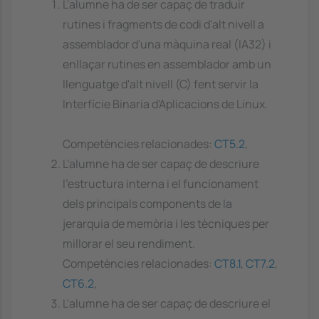
L'alumne ha de ser capaç de traduir
rutines i fragments de codi d'alt nivell a
assemblador d'una màquina real (IA32) i
enllaçar rutines en assemblador amb un
llenguatge d'alt nivell (C) fent servir la
Interfície Binaria d'Aplicacions de Linux.
Competències relacionades:
CT5.2
,
L'alumne ha de ser capaç de descriure
l'estructura interna i el funcionament
dels principals components de la
jerarquia de memòria i les tècniques per
millorar el seu rendiment.
Competències relacionades:
CT8.1
,
CT7.2
,
CT6.2
,
L'alumne ha de ser capaç de descriure el