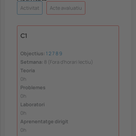
Activitat
Acte avaluatiu
C1
Objectius:
1
2
7
8
9
Setmana:
8 (Fora d'horari lectiu)
Teoria
0h
Problemes
0h
Laboratori
0h
Aprenentatge dirigit
0h