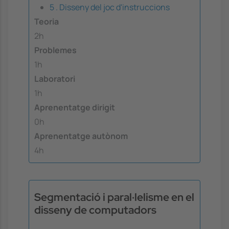
5 . Disseny del joc d'instruccions
Teoria
2h
Problemes
1h
Laboratori
1h
Aprenentatge dirigit
0h
Aprenentatge autònom
4h
Segmentació i paral·lelisme en el
disseny de computadors