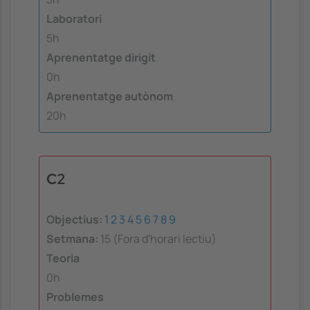
Laboratori
5h
Aprenentatge dirigit
0h
Aprenentatge autònom
20h
C2
Objectius:
1
2
3
4
5
6
7
8
9
Setmana:
15 (Fora d'horari lectiu)
Teoria
0h
Problemes