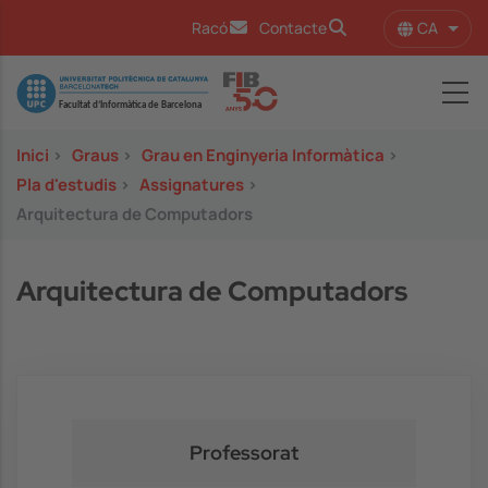
Vés al contingut
CA
Racó
Contacte
Llist
Image
Inici
>
Graus
>
Grau en Enginyeria Informàtica
>
Pla d'estudis
>
Assignatures
>
Arquitectura de Computadors
Arquitectura de Computadors
Professorat