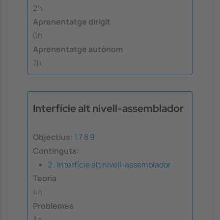
2h
Aprenentatge dirigit
0h
Aprenentatge autònom
7h
Interfície alt nivell-assemblador
Objectius:
1
7
8
9
Continguts:
2 . Interfície alt nivell-assemblador
Teoria
4h
Problemes
3h