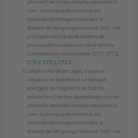
alt nivell) tenint en compte components
com: la jerarquia de memòria, els
sistemes d'emmagatzemament, el
disseny del llenguatge màquina (ISA) i les
principals tècniques de disseny de
processadors basades en paral·lelisme.
Competències relacionades:
CT7.1
,
CT7.2
,
CT6.2
,
CT5.2
,
CT2.3
,
L'alumne ha de ser capaç d'avaluar
l'impacte en la potencia i el consum
energètic de fragments de codi i/o
aplicacions (tant en assemblador com en
alt nivell) tenint en compte components
com: la jerarquia de memòria, els
sistemes d'emmagatzemament, el
disseny del llenguatge màquina (ISA) i les