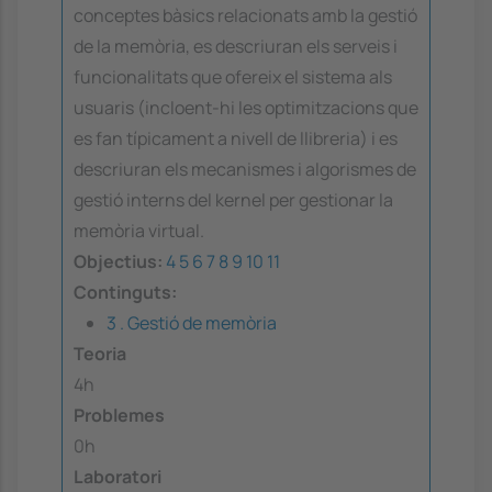
conceptes bàsics relacionats amb la gestió
de la memòria, es descriuran els serveis i
funcionalitats que ofereix el sistema als
usuaris (incloent-hi les optimitzacions que
es fan típicament a nivell de llibreria) i es
descriuran els mecanismes i algorismes de
gestió interns del kernel per gestionar la
memòria virtual.
Objectius:
4
5
6
7
8
9
10
11
Continguts:
3 . Gestió de memòria
Teoria
4h
Problemes
0h
Laboratori