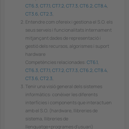
CT6.3
,
CT7.1
,
CT7.2
,
CT7.3
,
CT6.2
,
CT8.4
,
CT3.6
,
CT2.3
,
Entendre com ofereix i gestiona el S.O. els
seus serveis i funcionalitats internament
mitjançant dades de representació i
gestió dels recursos, algorismes i suport
hardware
Competències relacionades:
CT6.1
,
CT6.3
,
CT7.1
,
CT7.2
,
CT7.3
,
CT6.2
,
CT8.4
,
CT3.6
,
CT2.3
,
Tenir una visió general dels sistemes
informàtics: conèixer les diferents
interfícies i components que interactuen
amb el S.O. (hardware, llibreries de
sistema, llibreries de
llenguatge+programes d'usuari)