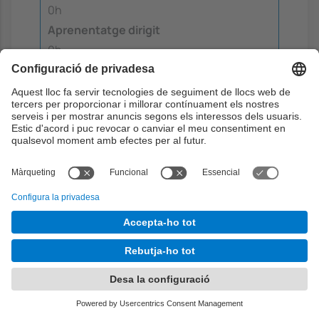
0h
Aprenentatge dirigit
0h
Aprenentatge autònom
4h
Serveis bàsics per gestionar
memòria
Durant aquesta sesió de laboratori es
practicarà amb serveis bàsics per
gestionar la memòria dels processos i
algunes comandes per monitoritzar l'estat
dels procesos
Objectius:
5
6
12
13
Continguts: