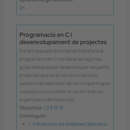
2h
Programació en C i
desenvolupament de projectes
Durant aquesta activitat es treballarà la
programació en C i es donaran algunes
guies bàsiques per desenvolupar els petits
projectes que faran els alumnes a les
sessions de laboratori de forma que tinguin
una estructura similar en quant a eines,
organització de fitxers etc.
Objectius:
1
2
3
12
13
Continguts:
1 . Introducció als Sistemes Operatius