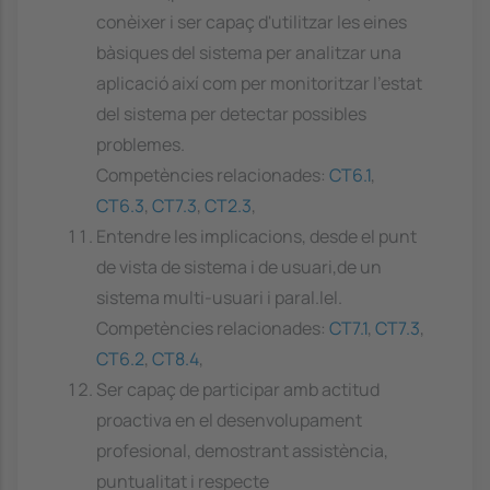
conèixer i ser capaç d'utilitzar les eines
bàsiques del sistema per analitzar una
aplicació així com per monitoritzar l'estat
del sistema per detectar possibles
problemes.
Competències relacionades:
CT6.1
,
CT6.3
,
CT7.3
,
CT2.3
,
Entendre les implicacions, desde el punt
de vista de sistema i de usuari,de un
sistema multi-usuari i paral.lel.
Competències relacionades:
CT7.1
,
CT7.3
,
CT6.2
,
CT8.4
,
Ser capaç de participar amb actitud
proactiva en el desenvolupament
profesional, demostrant assistència,
puntualitat i respecte