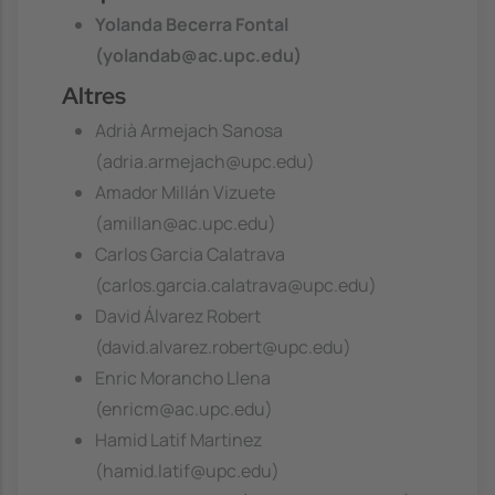
Yolanda Becerra Fontal
(yolandab@ac.upc.edu)
Altres
Adrià Armejach Sanosa
(adria.armejach@upc.edu)
Amador Millán Vizuete
(amillan@ac.upc.edu)
Carlos Garcia Calatrava
(carlos.garcia.calatrava@upc.edu)
David Álvarez Robert
(david.alvarez.robert@upc.edu)
Enric Morancho Llena
(enricm@ac.upc.edu)
Hamid Latif Martinez
(hamid.latif@upc.edu)