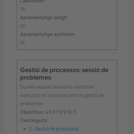
Laboratori
2h
Aprenentatge dirigit
0h
Aprenentatge autònom
2h
Gestió de processos: sessió de
problemes
Durant aquest sessió es resoldran
exercicis rel.lacionats amb la gestió de
problemes
Objectius:
4
5
6
7
8
9
10
11
Continguts:
2 . Gestió de processos