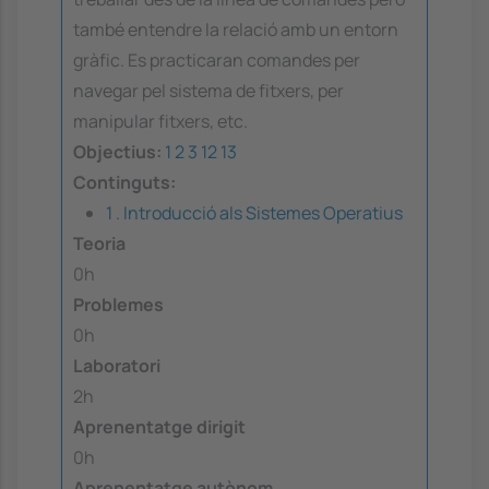
també entendre la relació amb un entorn
gràfic. Es practicaran comandes per
navegar pel sistema de fitxers, per
manipular fitxers, etc.
Objectius:
1
2
3
12
13
Continguts:
1 . Introducció als Sistemes Operatius
Teoria
0h
Problemes
0h
Laboratori
2h
Aprenentatge dirigit
0h
Aprenentatge autònom