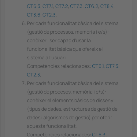
CT6.3
,
CT7.1
,
CT7.2
,
CT7.3
,
CT6.2
,
CT8.4
,
CT3.6
,
CT2.3
,
Per cada funcionalitat bàsica del sistema
(gestió de processos, memòria i e/s):
conèixer i ser capaç d'usar la
funcionalitat bàsica que ofereix el
sistema a l'usuari.
Competències relacionades:
CT6.1
,
CT7.3
,
CT2.3
,
Per cada funcionalitat bàsica del sistema
(gestió de procesos, memòria i e/s):
conèixer el elements bàsics de disseny
(tipus de dades, estructures de gestió de
dades i algorismes de gestió) per oferir
aquesta funcionalitat.
Competències relacionades:
CT6.3
,