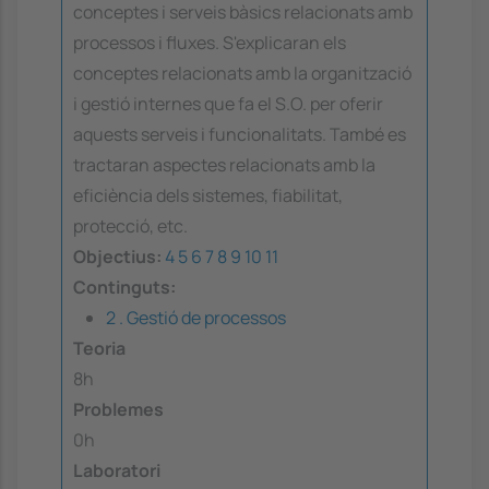
conceptes i serveis bàsics relacionats amb
processos i fluxes. S'explicaran els
conceptes relacionats amb la organització
i gestió internes que fa el S.O. per oferir
aquests serveis i funcionalitats. També es
tractaran aspectes relacionats amb la
eficiència dels sistemes, fiabilitat,
protecció, etc.
Objectius:
4
5
6
7
8
9
10
11
Continguts:
2 . Gestió de processos
Teoria
8h
Problemes
0h
Laboratori