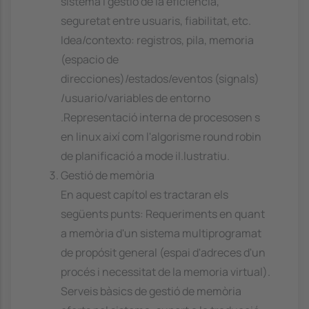
sistema i gestió de la eficiencia,
seguretat entre usuaris, fiabilitat, etc.
Idea/contexto: registros, pila, memoria
(espacio de
direcciones)/estados/eventos (signals)
/usuario/variables de entorno
.Representació interna de procesosen s
en linux així com l'algorisme round robin
de planificació a mode il.lustratiu.
Gestió de memòria
En aquest capítol es tractaran els
següents punts: Requeriments en quant
a memòria d'un sistema multiprogramat
de propósit general (espai d'adreces d'un
procés i necessitat de la memoria virtual).
Serveis bàsics de gestió de memòria