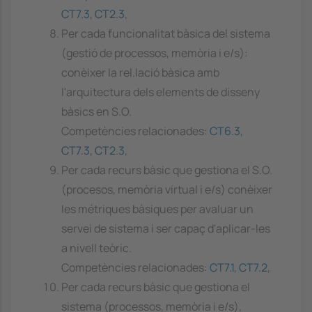
CT7.3
,
CT2.3
,
Per cada funcionalitat bàsica del sistema
(gestió de processos, memòria i e/s):
conèixer la rel.lació bàsica amb
l'arquitectura dels elements de disseny
bàsics en S.O.
Competències relacionades:
CT6.3
,
CT7.3
,
CT2.3
,
Per cada recurs bàsic que gestiona el S.O.
(procesos, memòria virtual i e/s) conèixer
les métriques bàsiques per avaluar un
servei de sistema i ser capaç d'aplicar-les
a nivell teòric.
Competències relacionades:
CT7.1
,
CT7.2
,
Per cada recurs bàsic que gestiona el
sistema (processos, memòria i e/s),