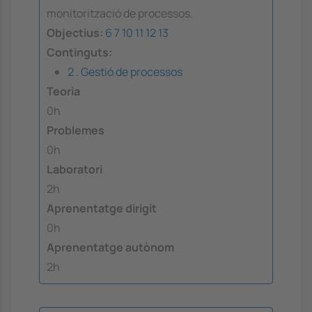
monitorització de processos.
Objectius:
6
7
10
11
12
13
Continguts:
2 . Gestió de processos
Teoria
0h
Problemes
0h
Laboratori
2h
Aprenentatge dirigit
0h
Aprenentatge autònom
2h