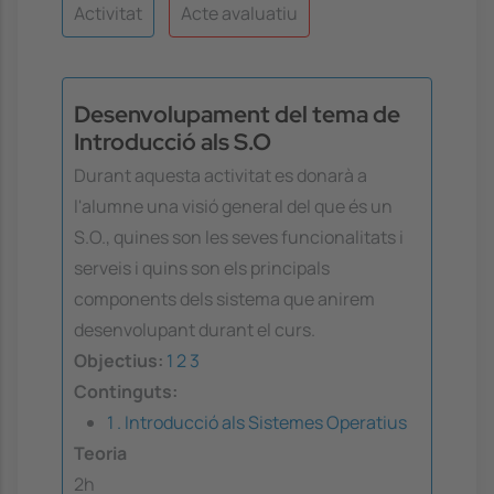
Activitat
Acte avaluatiu
Desenvolupament del tema de
Introducció als S.O
Durant aquesta activitat es donarà a
l'alumne una visió general del que és un
S.O., quines son les seves funcionalitats i
serveis i quins son els principals
components dels sistema que anirem
desenvolupant durant el curs.
Objectius:
1
2
3
Continguts:
1 . Introducció als Sistemes Operatius
Teoria
2h