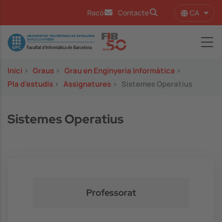
Vés al contingut
CA
Racó
Contacte
Llist
Image
Inici
>
Graus
>
Grau en Enginyeria Informàtica
>
Pla d'estudis
>
Assignatures
>
Sistemes Operatius
Sistemes Operatius
Professorat