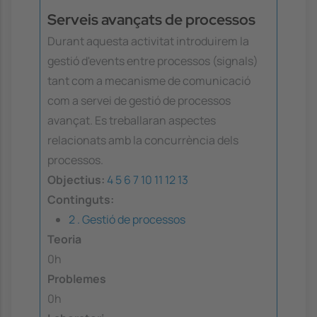
Serveis avançats de processos
Durant aquesta activitat introduirem la
gestió d'events entre processos (signals)
tant com a mecanisme de comunicació
com a servei de gestió de processos
avançat. Es treballaran aspectes
relacionats amb la concurrència dels
processos.
Objectius:
4
5
6
7
10
11
12
13
Continguts:
2 . Gestió de processos
Teoria
0h
Problemes
0h