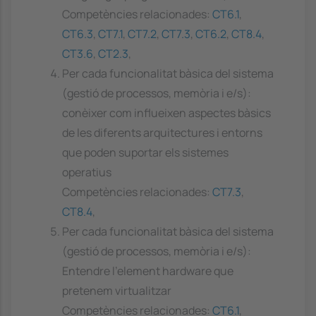
Competències relacionades:
CT6.1
,
CT6.3
,
CT7.1
,
CT7.2
,
CT7.3
,
CT6.2
,
CT8.4
,
CT3.6
,
CT2.3
,
Per cada funcionalitat bàsica del sistema
(gestió de processos, memòria i e/s):
conèixer com influeixen aspectes bàsics
de les diferents arquitectures i entorns
que poden suportar els sistemes
operatius
Competències relacionades:
CT7.3
,
CT8.4
,
Per cada funcionalitat bàsica del sistema
(gestió de processos, memòria i e/s):
Entendre l'element hardware que
pretenem virtualitzar
Competències relacionades:
CT6.1
,