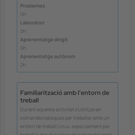
Problemes
0h
Laboratori
0h
Aprenentatge dirigit
0h
Aprenentatge autònom
2h
Familiarització amb l'entorn de
treball
Durant aquesta activitat s'utilitzaran
comandes bàsiques per treballar amb un
entorn de treball Linux, especialment per
treballar des de la línea de comandes però