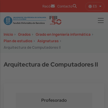
Pasar al contenido principal
ES
Racó
Contacto
Lista
Image
Inicio
>
Grados
>
Grado en Ingeniería informática
>
Plan de estudios
>
Asignaturas
>
Arquitectura de Computadores II
Arquitectura de Computadores II
Profesorado