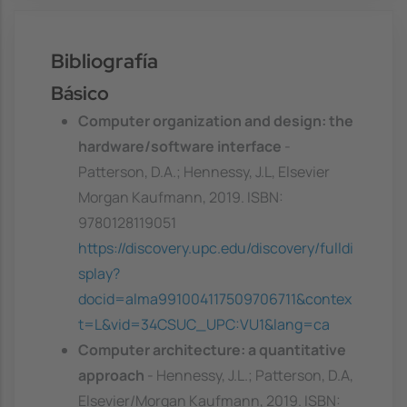
Bibliografía
Básico
Computer organization and design: the
hardware/software interface
-
Patterson, D.A.; Hennessy, J.L, Elsevier
Morgan Kaufmann, 2019. ISBN:
9780128119051
https://discovery.upc.edu/discovery/fulldi
splay?
docid=alma991004117509706711&contex
t=L&vid=34CSUC_UPC:VU1&lang=ca
Computer architecture: a quantitative
approach
- Hennessy, J.L.; Patterson, D.A,
Elsevier/Morgan Kaufmann, 2019. ISBN: