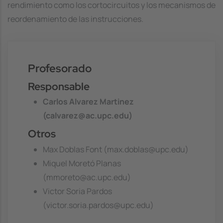
rendimiento como los cortocircuitos y los mecanismos de
reordenamiento de las instrucciones.
Profesorado
Responsable
Carlos Alvarez Martinez
(calvarez@ac.upc.edu)
Otros
Max Doblas Font (max.doblas@upc.edu)
Miquel Moretó Planas
(mmoreto@ac.upc.edu)
Victor Soria Pardos
(victor.soria.pardos@upc.edu)