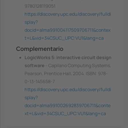
9780128119051
https://discovery.upc.edu/discovery/fulldi
splay?
docid=alma991004117509706711&contex
t=L&vid=34CSUC_UPC:VU1&lang=ca
Complementario
LogicWorks 5: interactive circuit design
software
- Capilano Computing Systems,
Pearson, Prentice Hall, 2004. ISBN: 978-
0-13-145658-7
https://discovery.upc.edu/discovery/fulldi
splay?
docid=alma991002692839706711&conte
xt=L&vid=34CSUC_UPC:VU1&lang=ca