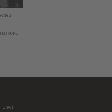
 podeu
e
HackUPC
,
Graus