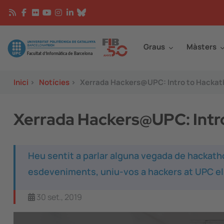
Vés al contingut
Continguts
Image
Graus
Màsters
Inici
>
Notícies
>
Xerrada Hackers@UPC: Intro to Hackat
Xerrada Hackers@UPC: Intr
Heu sentit a parlar alguna vegada de hackath
esdeveniments, uniu-vos a hackers at UPC el 2
30 set., 2019
Image