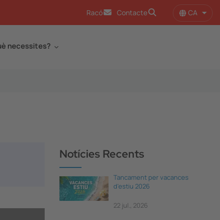
CA
Racó
Contacte
Llist
è necessites?
Notícies Recents
Tancament per vacances
d'estiu 2026
22 jul., 2026