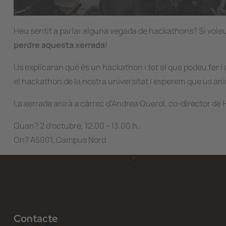
Heu sentit a parlar alguna vegada de hackathons? Si vole
perdre aquesta xerrada
!
Us explicaran què és un hackathon i tot el que podeu fer 
el hackathon de la nostra universitat i esperem que us an
La xerrada anirà a càrrec d’Andrea Querol, co-director d
Quan? 2 d’octubre, 12.00 - 13.00 h.
On? A5001, Campus Nord.
Contacte