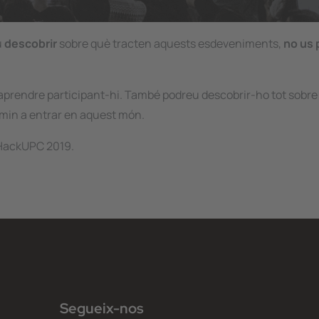
u
descobrir
sobre què tracten aquests esdeveniments,
no us
i aprendre participant-hi. També podreu descobrir-ho tot sobr
imin a entrar en aquest món.
e HackUPC 2019.
Segueix-nos