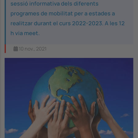
sessió informativa dels diferents
programes de mobilitat per a estades a
realitzar durant el curs 2022-2023. A les 12
h via meet.
10 nov., 2021
Image