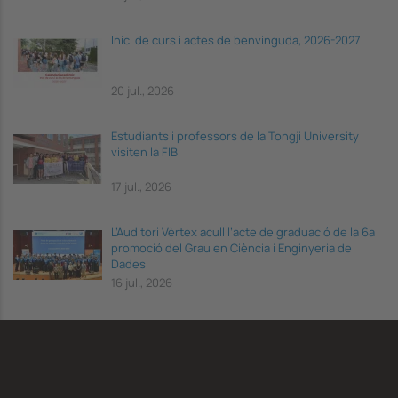
Inici de curs i actes de benvinguda, 2026-2027
20 jul., 2026
Estudiants i professors de la Tongji University
visiten la FIB
17 jul., 2026
L’Auditori Vèrtex acull l’acte de graduació de la 6a
promoció del Grau en Ciència i Enginyeria de
Dades
16 jul., 2026