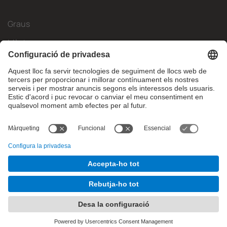
Graus
Màsters
Mobilitat Internacional
Recerca
Empresa
La FIB
Què necessites?
© Facultat d'Informàtica de Barcelona - Universitat Politècnica
de Catalunya - BarcelonaTech
Contacte
Avís legal
Configuració de privadesa