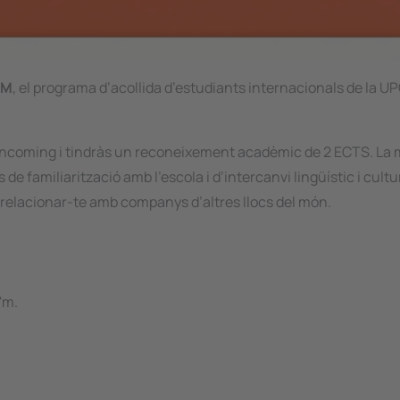
’M
, el programa d’acollida d’estudiants internacionals de la UP
incoming
i tindràs un reconeixement acadèmic de 2 ECTS. La 
e familiarització amb l’escola i d’intercanvi lingüístic i cultu
 relacionar-te amb companys d’altres llocs del món.
'm.