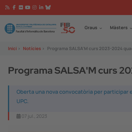
Vés al contingut
Continguts
Image
Graus
Màsters
Inici
>
Notícies
>
Programa SALSA'M curs 2023-2024 quad
Programa SALSA'M curs 20
Oberta una nova convocatòria per participar e
UPC.
07 jul., 2023
Image