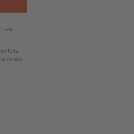
C. Vols
mentoria
ral. És una