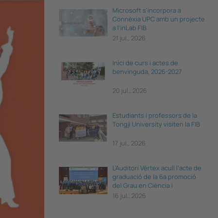
Microsoft s'incorpora a
Connèxia UPC amb un projecte
a l'inLab FIB
21 jul., 2026
Inici de curs i actes de
benvinguda, 2026-2027
20 jul., 2026
Estudiants i professors de la
Tongji University visiten la FIB
17 jul., 2026
L’Auditori Vèrtex acull l’acte de
graduació de la 6a promoció
del Grau en Ciència i
Enginyeria de Dades
16 jul., 2026