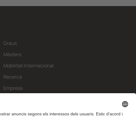
Graus
Màsters
Mobilitat Internacional
Recerca
Empresa
La FIB
Què necessites?