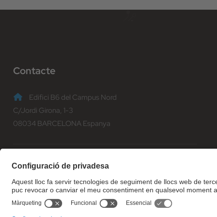
Contacte
Edifici B6 del Campus Nord
C/Jordi Girona, 1-3
08034 BARCELONA Espanya
(+34) 93 401 70 00
informacio@fib.upc.edu