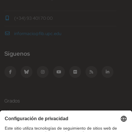
(+34) 93 401 70 00
informacio@fib.upc.edu
Síguenos
Grados
Másteres
Movilidad Internacional