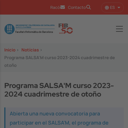
Pasar al contenido principal
ES
Racó
Contacto
Lista
Image
Inicio
>
Notícias
>
Programa SALSA'M curso 2023-2024 cuadrimestre de
otoño
Programa SALSA'M curso 2023-
2024 cuadrimestre de otoño
Abierta una nueva convocatoria para
participar en el SALSA'M, el programa de