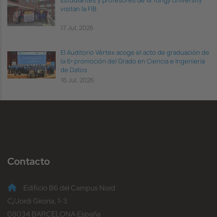
visitan la FIB
17 Jul, 2026
El Auditorio Vèrtex acoge el acto de graduación de
la 6ª promoción del Grado en Ciencia e Ingeniería
de Datos
16 Jul, 2026
Contacto
Edificio B6 del Campus Nord
C/Jordi Girona, 1-3
08034 BARCELONA España