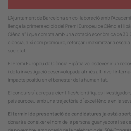
L’Ajuntament de Barcelona en col·laboració amb l’Acad
llença la primera edició del Premi Europeu de Ciència Hipà
Ciència” i que compta amb una dotació econòmica de 30.000 
ciència, així com promoure, reforçar i maximitzar a escala e
societat.
El Premi Europeu de Ciència Hipàtia vol esdevenir un recone
i de la investigació desenvolupada al més alt nivell inter
impacte positiu en el benestar de la humanitat.
El concurs s´adreça a científics/científiques i ivestigad
país europeu amb una trajectòria d´excel·lència en la seva 
El termini de presentació de candidatures ja està obert 
donarà a conèixer el nom de la persona guanyadora i se cele
de novembre, amb ocasió de la celebració del 30è Congrés 