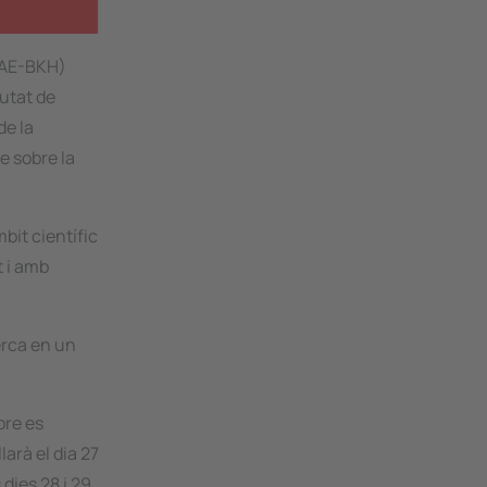
 AE-BKH)
iutat de
de la
e sobre la
bit científic
t i amb
erca en un
bre es
arà el dia 27
dies 28 i 29