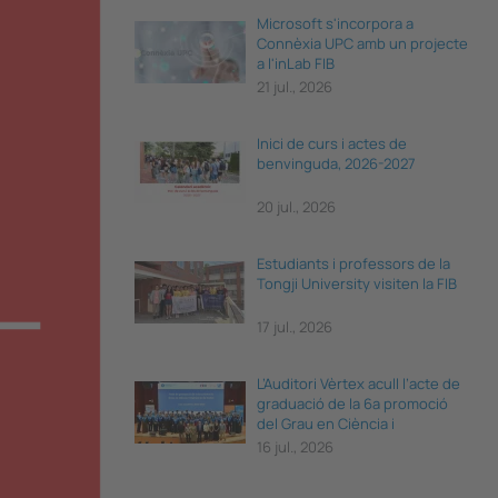
Microsoft s'incorpora a
Connèxia UPC amb un projecte
a l'inLab FIB
21 jul., 2026
Inici de curs i actes de
benvinguda, 2026-2027
20 jul., 2026
Estudiants i professors de la
Tongji University visiten la FIB
17 jul., 2026
L’Auditori Vèrtex acull l’acte de
graduació de la 6a promoció
del Grau en Ciència i
Enginyeria de Dades
16 jul., 2026