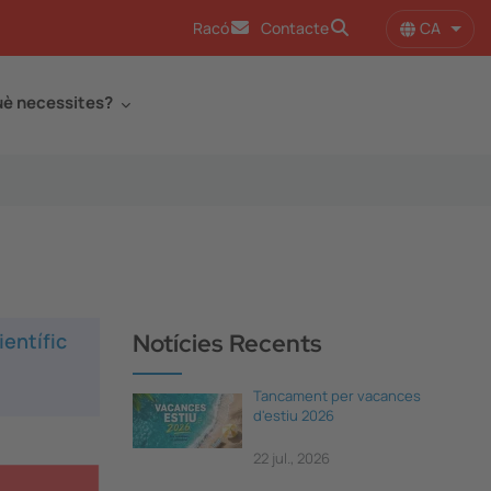
CA
Racó
Contacte
Llist
è necessites?
ientífic
Notícies Recents
Tancament per vacances
d'estiu 2026
22 jul., 2026