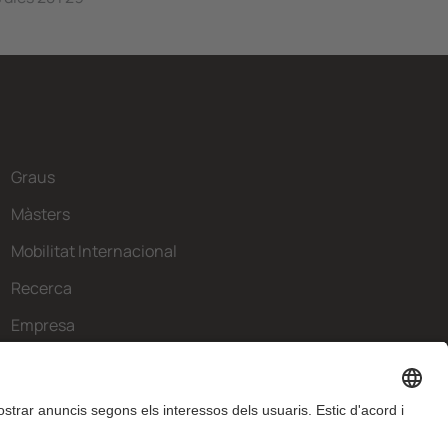
Graus
Màsters
Mobilitat Internacional
Recerca
Empresa
La FIB
Què necessites?