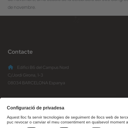
de novembre.
Contacte
Edifici B6 del Campus Nord
C/Jordi Girona, 1-3
08034 BARCELONA Espanya
(+34) 93 401 70 00
informacio@fib.upc.edu