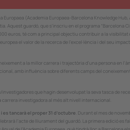
emia Europaea (Academia Europaea-Barcelona Knowledge Hub,
tia. Aquest guardó, que s’inscriu en el programa “Barcelona C
euros, té com a principal objectiu contribuir a la visibilitat 
uropea el valor de la recerca de l’excel·lència i del seu impact
ixement a la millor carrera i trajectòria d’una persona en l’àm
nacional, amb influència sobre diferents camps del coneixemen
ors/investigadores que hagin desenvolupat la seva tasca de rec
carrera investigadora al més alt nivell internacional.
i es tancarà el proper 31 d’octubre
. Durant el mes de novem
brarà l’acte de lliurament del guardó. La primera edició es fall
Anual de l’Academia Europaea, què tindrà lloc a Barcelona els 