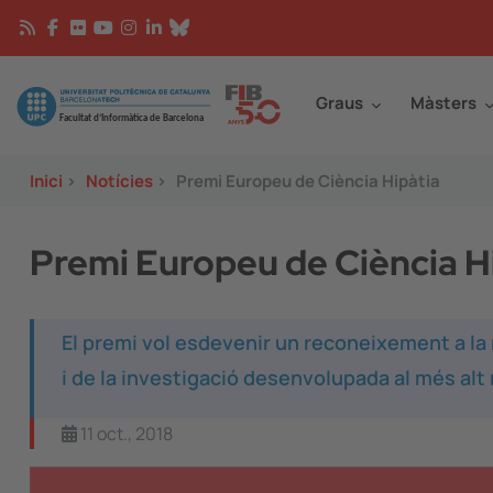
Vés al contingut
Continguts
Image
Graus
Màsters
Inici
>
Notícies
>
Premi Europeu de Ciència Hipàtia
Premi Europeu de Ciència H
El premi vol esdevenir un reconeixement a la m
i de la investigació desenvolupada al més alt 
11 oct., 2018
Image