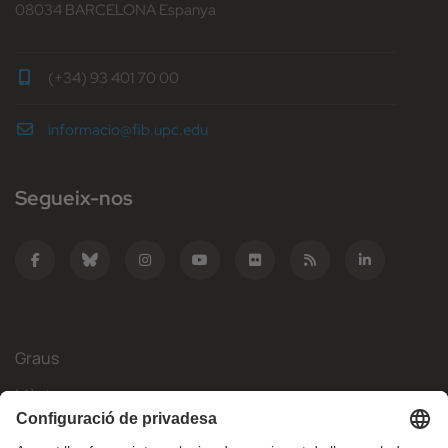
08034 BARCELONA Espanya
(+34) 93 401 70 00
informacio@fib.upc.edu
Segueix-nos
Graus
Màsters
Mobilitat Internacional