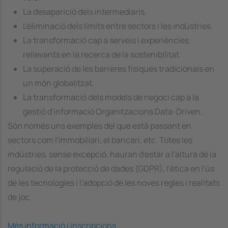
La desaparició dels intermediaris.
L'eliminació dels límits entre sectors i les indústries.
La transformació cap a serveis i experiències
rellevants en la recerca de la sostenibilitat.
La superació de les barreres físiques tradicionals en
un món globalitzat.
La transformació dels models de negoci cap a la
gestió d'informació Organitzacions Data-Driven.
Són només uns exemples del que està passant en
sectors com l'immobiliari, el bancari, etc. Totes les
indústries, sense excepció, hauran d'estar a l'altura de la
regulació de la protecció de dades (GDPR), l'ètica en l'ús
de les tecnologies i l'adopció de les noves regles i realitats
de joc.
Més informació i inscripcions