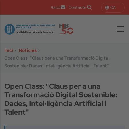
Vés al contingut
CA
Racó
Contacte
Image
Inici
>
Notícies
>
Open Class: "Claus per a una Transformació Digital
Sostenible: Dades, Intel·ligència Artificial i Talent"
Open Class: "Claus per a una
Transformació Digital Sostenible:
Dades, Intel·ligència Artificial i
Talent"