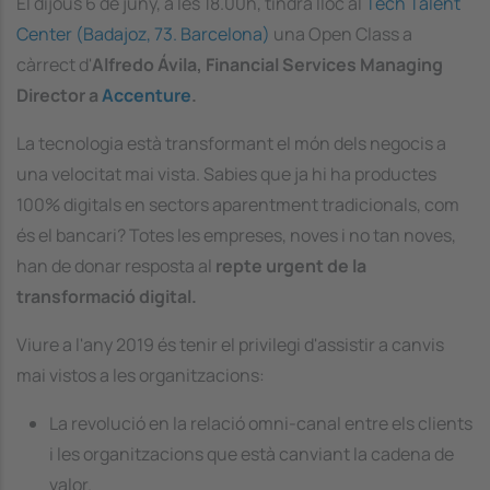
El dijous 6 de juny, a les 18.00h, tindrà lloc al
Tech Talent
Center (Badajoz, 73. Barcelona)
una Open Class a
càrrect d'
Alfredo Ávila, Financial Services Managing
Director a
Accenture
.
La tecnologia està transformant el món dels negocis a
una velocitat mai vista. Sabies que ja hi ha productes
100% digitals en sectors aparentment tradicionals, com
és el bancari? Totes les empreses, noves i no tan noves,
han de donar resposta al
repte urgent de la
transformació digital.
Viure a l'any 2019 és tenir el privilegi d'assistir a canvis
mai vistos a les organitzacions:
La revolució en la relació omni-canal entre els clients
i les organitzacions que està canviant la cadena de
valor.