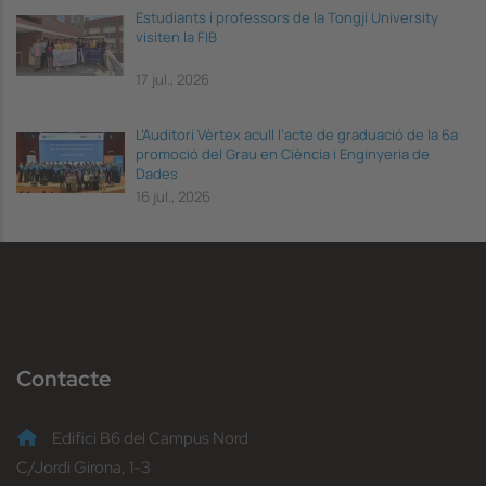
Estudiants i professors de la Tongji University
visiten la FIB
17 jul., 2026
L’Auditori Vèrtex acull l’acte de graduació de la 6a
promoció del Grau en Ciència i Enginyeria de
Dades
16 jul., 2026
Contacte
Edifici B6 del Campus Nord
C/Jordi Girona, 1-3