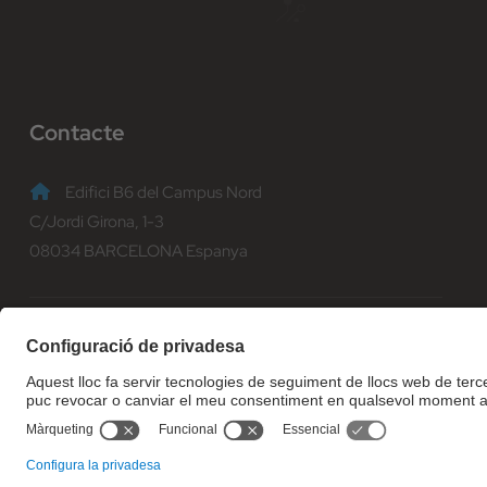
Contacte
Edifici B6 del Campus Nord
C/Jordi Girona, 1-3
08034 BARCELONA Espanya
(+34) 93 401 70 00
informacio@fib.upc.edu