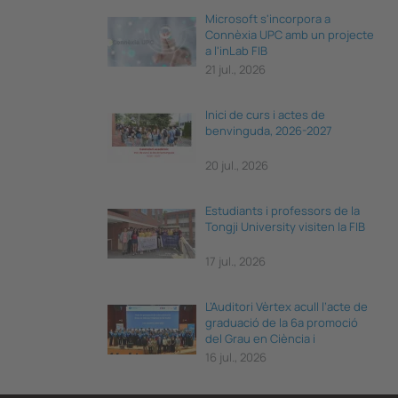
Microsoft s'incorpora a
Connèxia UPC amb un projecte
a l'inLab FIB
21 jul., 2026
Inici de curs i actes de
benvinguda, 2026-2027
20 jul., 2026
Estudiants i professors de la
Tongji University visiten la FIB
17 jul., 2026
L’Auditori Vèrtex acull l’acte de
graduació de la 6a promoció
del Grau en Ciència i
Enginyeria de Dades
16 jul., 2026