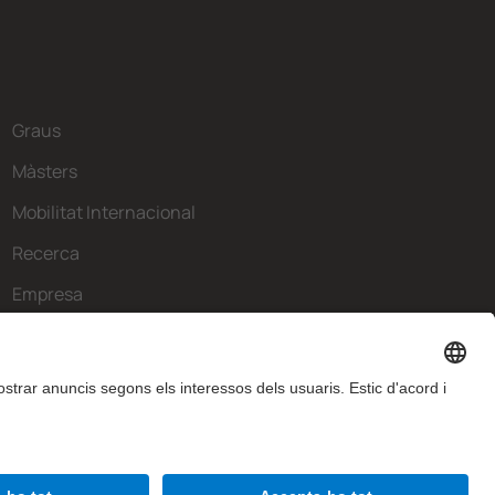
Graus
Màsters
Mobilitat Internacional
Recerca
Empresa
La FIB
Què necessites?