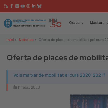
Vés al contingut
Continguts
Image
Graus
Màsters
Inici
>
Notícies
>
Oferta de places de mobilitat pel curs 
Oferta de places de mobilit
Vols marxar de mobilitat el curs 2020-2021?
11 febr., 2020
Image