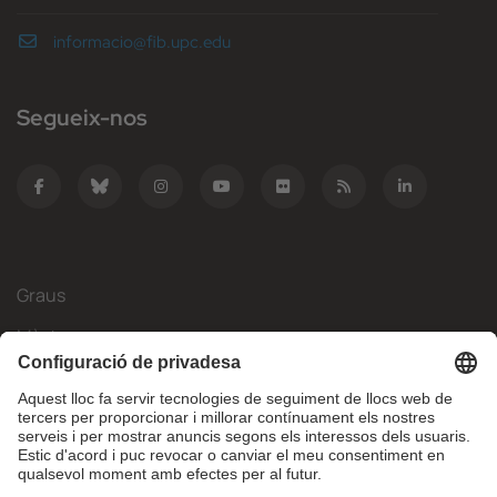
informacio@fib.upc.edu
Segueix-nos
Graus
Màsters
Mobilitat Internacional
Recerca
Empresa