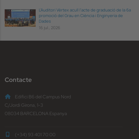
L’Auditori Vèrtex acull l’acte de graduació de la 6a
promoció del Grau en Ciència i Enginyeria de
Dades
16 jul., 2026
Contacte
Edifici B6 del Campus Nord
C/Jordi Girona, 1-3
08034 BARCELONA Espanya
(+34) 93 401 70 00