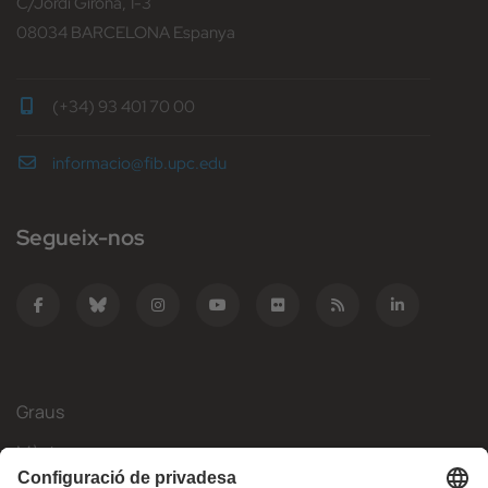
C/Jordi Girona, 1-3
08034 BARCELONA Espanya
(+34) 93 401 70 00
informacio@fib.upc.edu
Segueix-nos
Graus
Màsters