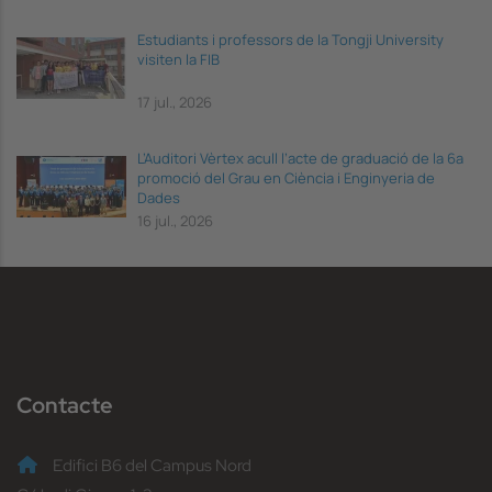
Estudiants i professors de la Tongji University
visiten la FIB
17 jul., 2026
L’Auditori Vèrtex acull l’acte de graduació de la 6a
promoció del Grau en Ciència i Enginyeria de
Dades
16 jul., 2026
Contacte
Edifici B6 del Campus Nord