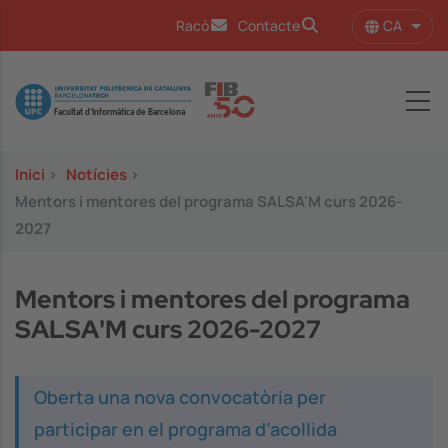
Vés al contingut
CA
Racó
Contacte
Llist
Image
Inici
>
Notícies
>
Mentors i mentores del programa SALSA'M curs 2026-
2027
Mentors i mentores del programa
SALSA'M curs 2026-2027
Oberta una nova convocatòria per
participar en el programa d’acollida