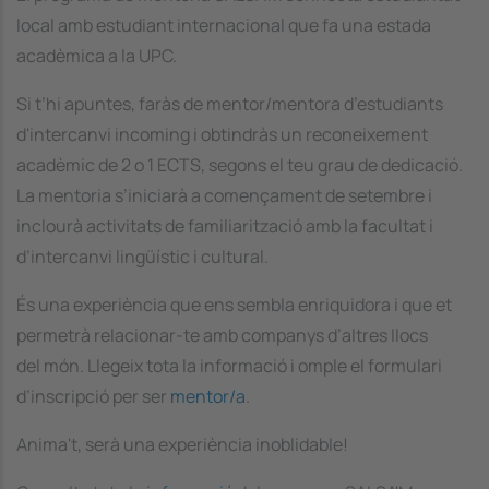
local amb estudiant internacional que fa una estada
acadèmica a la UPC.
Si t’hi apuntes, faràs de mentor/mentora d’estudiants
d'intercanvi incoming i obtindràs un reconeixement
acadèmic de 2 o 1 ECTS, segons el teu grau de dedicació.
La mentoria s’iniciarà a començament de setembre i
inclourà activitats de familiarització amb la facultat i
d’intercanvi lingüístic i cultural.
És una experiència que ens sembla enriquidora i que et
permetrà relacionar-te amb companys d’altres llocs
del món. Llegeix tota la informació i omple el formulari
d’inscripció per ser
mentor/a
.
Anima't, serà una experiència inoblidable!