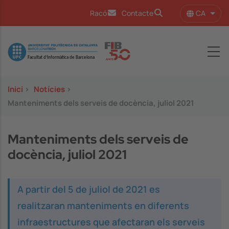
Vés al contingut
CA
Racó
Contacte
Llist
Image
Inici
>
Notícies
>
Manteniments dels serveis de docència, juliol 2021
Manteniments dels serveis de
docència, juliol 2021
A partir del 5 de juliol de 2021 es
realitzaran manteniments en diferents
infraestructures que afectaran els serveis