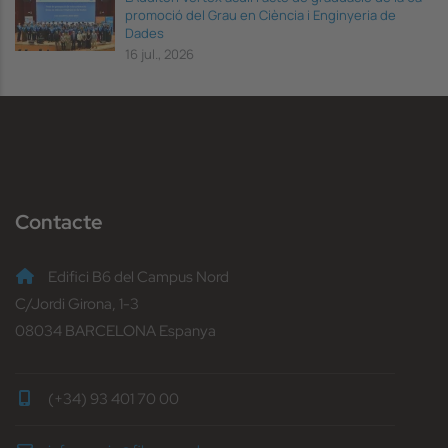
promoció del Grau en Ciència i Enginyeria de
Dades
16 jul., 2026
Contacte
Edifici B6 del Campus Nord
C/Jordi Girona, 1-3
08034 BARCELONA Espanya
(+34) 93 401 70 00