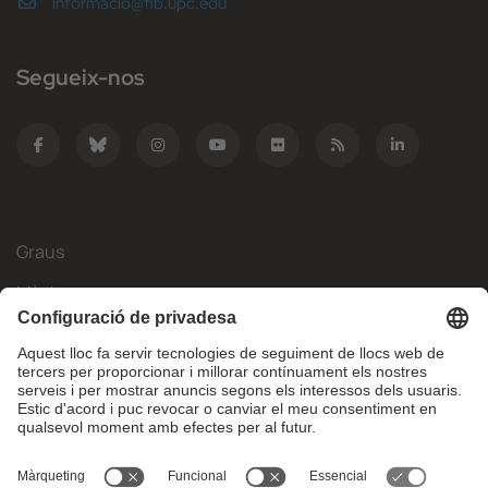
informacio@fib.upc.edu
Segueix-nos
Graus
Màsters
Mobilitat Internacional
Recerca
Empresa
La FIB